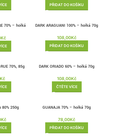
VÍCE
PŘIDAT DO KOŠÍKU
E 70% – hořká
DARK ARAGUANI 100% – hořká 70g
108,00
Kč
0
Kč
PŘIDAT DO KOŠÍKU
VÍCE
BRZY
RUE 70%, 85g
DARK ORIADO 60% – hořká 70g
ZPĚT
Kč
108,00
Kč
VÍCE
ČTĚTE VÍCE
u 80% 250g
GUANAJA 70% – hořká 70g
0
Kč
78,00
Kč
VÍCE
PŘIDAT DO KOŠÍKU