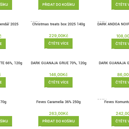
ŠÍKU
PŘIDAT DO KOŠÍKU
ČTĚTE 
BRZY
BRZY
lendář 2025
Christmas treats box 2025 140g
DARK ANDOA NOIR
ZPĚT
ZPĚT
70g
229,00
Kč
č
108,0
ČTĚTE VÍCE
E
ČTĚTE 
BRZY
BRZY
TE 66%, 120g
DARK GUANAJA GRUE 70%, 120g
DARK GUANAJA G
ZPĚT
ZPĚT
č
146,00
Kč
86,00
E
ČTĚTE VÍCE
ČTĚTE 
BRZY
 70g
Feves Caramelia 36% 250g
Feves Komunt
ZPĚT
263,00
Kč
242,0
ŠÍKU
PŘIDAT DO KOŠÍKU
ČTĚTE 