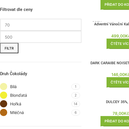
PŘIDAT DO KO
Filtrovat dle ceny
BRZY
Adventní Vánoční Ka
ZPĚT
170g
499,00
K
ČTĚTE VÍC
FILTR
BRZY
DARK CARAIBE NOISET
ZPĚT
Druh Čokolády
146,00
K
ČTĚTE VÍC
Bílá
1
Blonďatá
2
DULCEY 35%,
Hořká
14
Mléčná
6
78,00
Kč
PŘIDAT DO KO