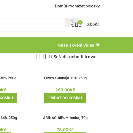
Domů
Procházet položky
0
0,00
Kč
Naše skvělá videa ❤
Seřadit nebo filtrovat
 35% 250g
Feves Guanaja 70% 250g
0
Kč
263,00
Kč
 KOŠÍKU
PŘIDAT DO KOŠÍKU
i 64% 250g
ABINAO 85% – hořká, 70g
0
Kč
78,00
Kč