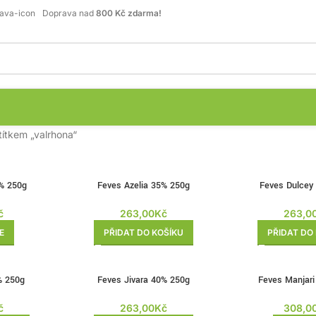
Doprava nad
800 Kč zdarma!
títkem „valrhona“
% 250g
Feves Azelia 35% 250g
Feves Dulcey
č
263,00
Kč
263,0
E
PŘIDAT DO KOŠÍKU
PŘIDAT DO
BRZY
% 250g
Feves Jivara 40% 250g
Feves Manjar
ZPĚT
č
263,00
Kč
308,0