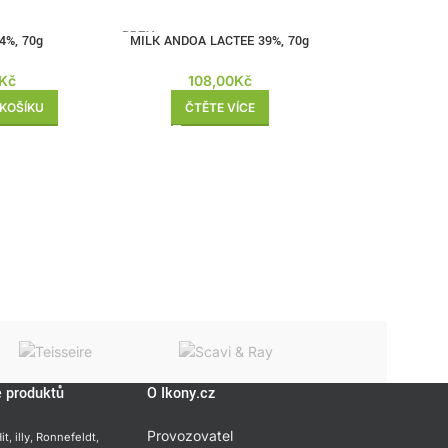
BRZY
4%, 70g
MILK ANDOA LACTEE 39%, 70g
ZPĚT
Kč
108,00
Kč
 KOŠÍKU
ČTĚTE VÍCE
e produktů
O Ikony.cz
Provozovatel
it
,
illy
,
Ronnefeldt
,