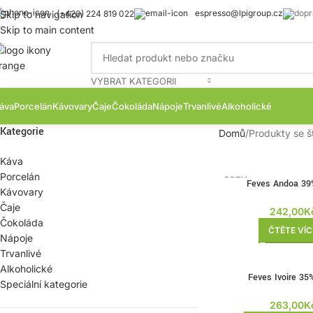
espresso@lpigroup.cz
Skip to navigation
(+420) 224 819 022
Skip to main content
VYBRAT KATEGORII
áva
Porcelán
Kávovary
Čaje
Čokoláda
Nápoje
Trvanlivé
Alkoholické
Kategorie
Domů
Produkty se š
Káva
Porcelán
BRZY
Feves Andoa 39
ZPĚT
Kávovary
Čaje
242,00
K
Čokoláda
ČTĚTE VÍC
Nápoje
Trvanlivé
Alkoholické
Feves Ivoire 35
Speciální kategorie
263,00
K