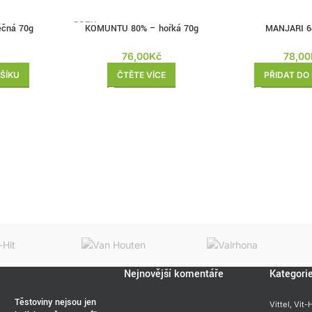
BRZY
éčná 70g
KOMUNTU 80% – hořká 70g
MANJARI 6
ZPĚT
76,00
Kč
78,00
ŠÍKU
ČTĚTE VÍCE
PŘIDAT DO
Nejnovější komentáře
Kategori
Těstoviny nejsou jen
Vittel,
Vit-H