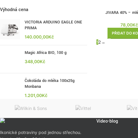
Výhodná cena
JIVARA 40% – ml
VICTORIA ARDUINO EAGLE ONE
78,00
Kč
PRIMA
PŘIDAT DO KO
140.000,00
Kč
1
2
→
Magic Africa BIO, 100 g
348,00
Kč
Čokoláda do mléka 100x25g
Monbana
1.201,00
Kč
Video-blog
Ikonické potraviny pod jednou střechou.