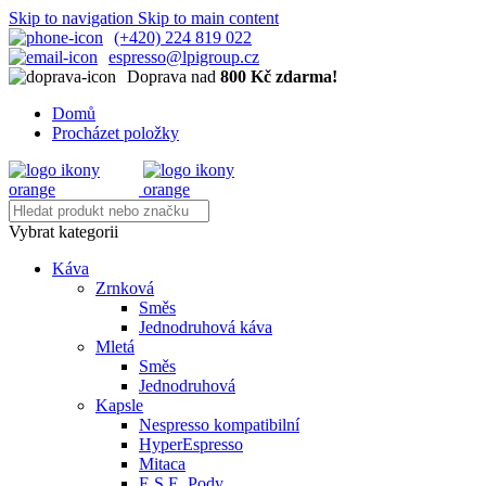
Skip to navigation
Skip to main content
(+420) 224 819 022
espresso@lpigroup.cz
Doprava nad
800 Kč zdarma!
Domů
Procházet položky
Vybrat kategorii
Káva
Zrnková
Směs
Jednodruhová káva
Mletá
Směs
Jednodruhová
Kapsle
Nespresso kompatibilní
HyperEspresso
Mitaca
E.S.E. Pody