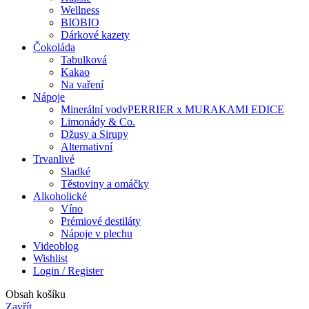
Wellness
BIO
BIO
Dárkové kazety
Čokoláda
Tabulková
Kakao
Na vaření
Nápoje
Minerální vody
PERRIER x MURAKAMI EDICE
Limonády & Co.
Džusy a Sirupy
Alternativní
Trvanlivé
Sladké
Těstoviny a omáčky
Alkoholické
Víno
Prémiové destiláty
Nápoje v plechu
Videoblog
Wishlist
Login / Register
Obsah košíku
Zavřít