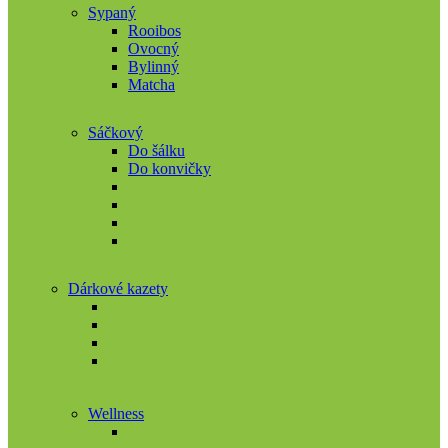
Sypaný
Rooibos
Ovocný
Bylinný
Matcha
Sáčkový
Do šálku
Do konvičky
Dárkové kazety
Wellness