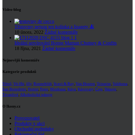
Video-blog
Těstoviny nejsou jen kolínka a špagety 🍝
10 února, 2022
Žádné komentáře
Ideální servírování Bonne Maman Chutney & Confits
18 října, 2021
Žádné komentáře
Nejnovější komentáře
Kategorie produktů
Vittel,
Vit-Hit
,
illy
,
Ronnefeldt
,
Scavi & Ray
,
Van Houten
,
Teisseire
,
Valrhona
,
San Benedetto
,
Perrier
,
Pago
,
Monbana
,
Káva
,
Kávovary
,
Čaje
,
Nápoje
,
Trvanlivé
,
Alkoholické nápoje
O Ikony.cz
Provozovatel
Produkty v akci
Obchodní podmínky
Reklamační řád