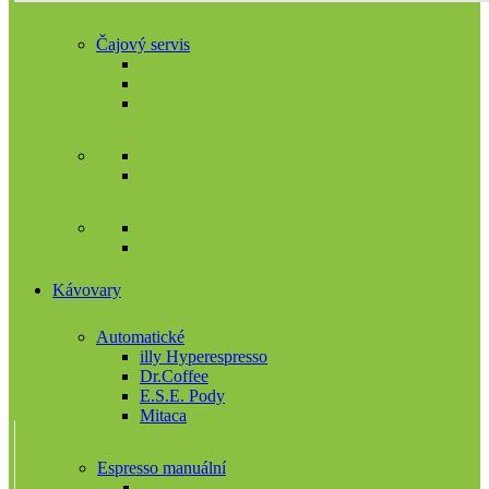
Čajový servis
Kávovary
Automatické
illy Hyperespresso
Dr.Coffee
E.S.E. Pody
Mitaca
Espresso manuální