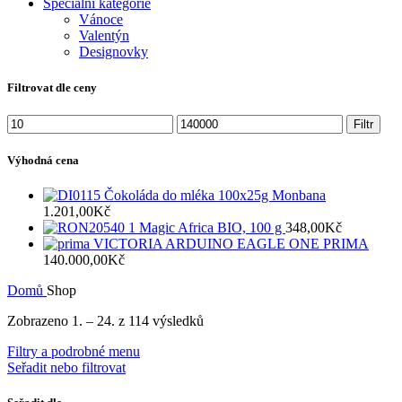
Speciální kategorie
Vánoce
Valentýn
Designovky
Filtrovat dle ceny
Minimální
Maximální
Filtr
cena
cena
Výhodná cena
Čokoláda do mléka 100x25g Monbana
1.201,00
Kč
Magic Africa BIO, 100 g
348,00
Kč
VICTORIA ARDUINO EAGLE ONE PRIMA
140.000,00
Kč
Domů
Shop
Zobrazeno 1. – 24. z 114 výsledků
Filtry a podrobné menu
Seřadit nebo filtrovat