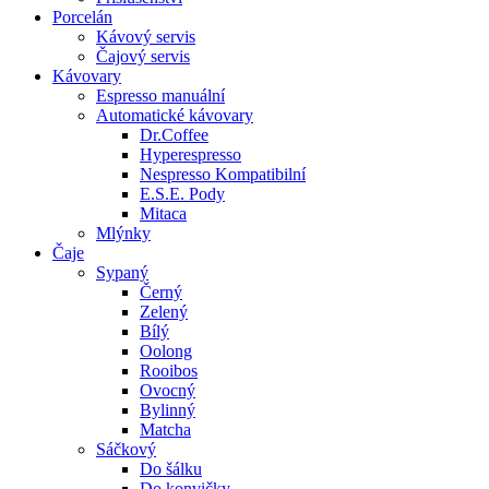
Porcelán
Kávový servis
Čajový servis
Kávovary
Espresso manuální
Automatické kávovary
Dr.Coffee
Hyperespresso
Nespresso Kompatibilní
E.S.E. Pody
Mitaca
Mlýnky
Čaje
Sypaný
Černý
Zelený
Bílý
Oolong
Rooibos
Ovocný
Bylinný
Matcha
Sáčkový
Do šálku
Do konvičky