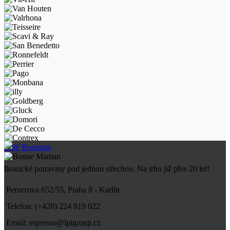
Café Boutique
Ikonické potraviny pod jednou střechou. Na trhu již přes 20 let!
Pernerova 652/55, Praha 8 - Karlín
Telefon: (+420) 224 819 022
Email: espresso@lpigroup.cz