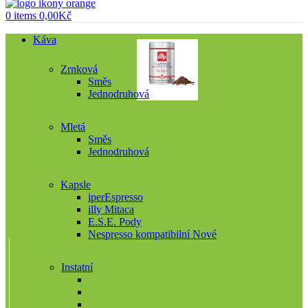
0
items
0,00
Kč
Káva
Zrnková
Směs
Jednodruhová
Mletá
Směs
Jednodruhová
Kapsle
iperEspresso
illy Mitaca
E.S.E. Pody
Nespresso kompatibilní
Nové
Instatní