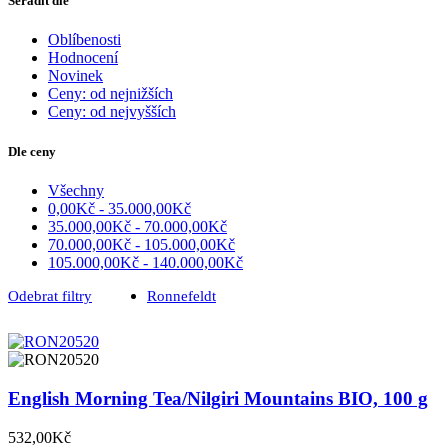
Seřadit dle
Oblíbenosti
Hodnocení
Novinek
Ceny: od nejnižších
Ceny: od nejvyšších
Dle ceny
Všechny
0,00
Kč
-
35.000,00
Kč
35.000,00
Kč
-
70.000,00
Kč
70.000,00
Kč
-
105.000,00
Kč
105.000,00
Kč
-
140.000,00
Kč
Odebrat filtry
Ronnefeldt
English Morning Tea/Nilgiri Mountains BIO, 100 g
532,00
Kč