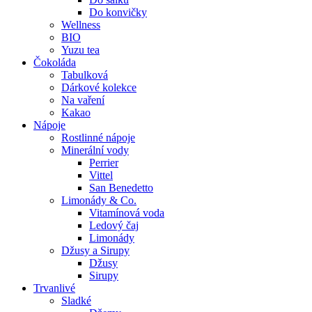
Do konvičky
Wellness
BIO
Yuzu tea
Čokoláda
Tabulková
Dárkové kolekce
Na vaření
Kakao
Nápoje
Rostlinné nápoje
Minerální vody
Perrier
Vittel
San Benedetto
Limonády & Co.
Vitamínová voda
Ledový čaj
Limonády
Džusy a Sirupy
Džusy
Sirupy
Trvanlivé
Sladké