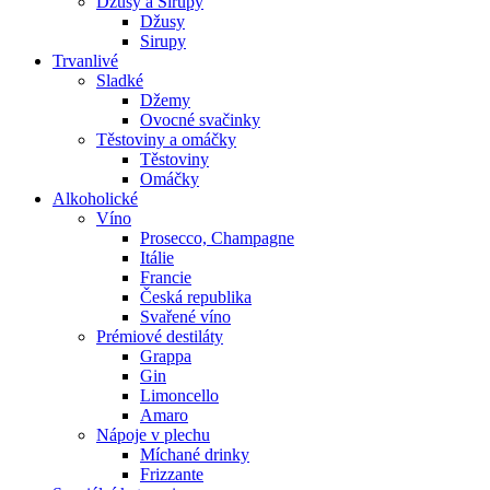
Džusy a Sirupy
Džusy
Sirupy
Trvanlivé
Sladké
Džemy
Ovocné svačinky
Těstoviny a omáčky
Těstoviny
Omáčky
Alkoholické
Víno
Prosecco, Champagne
Itálie
Francie
Česká republika
Svařené víno
Prémiové destiláty
Grappa
Gin
Limoncello
Amaro
Nápoje v plechu
Míchané drinky
Frizzante