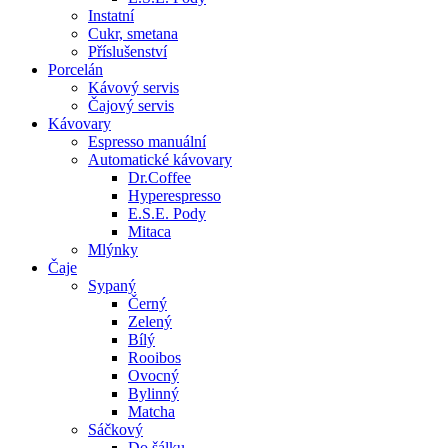
Instatní
Cukr, smetana
Příslušenství
Porcelán
Kávový servis
Čajový servis
Kávovary
Espresso manuální
Automatické kávovary
Dr.Coffee
Hyperespresso
E.S.E. Pody
Mitaca
Mlýnky
Čaje
Sypaný
Černý
Zelený
Bílý
Rooibos
Ovocný
Bylinný
Matcha
Sáčkový
Do šálku