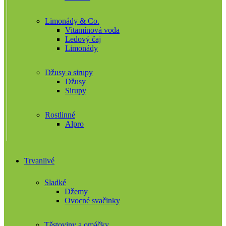
Limonády & Co.
Vitamínová voda
Ledový čaj
Limonády
Džusy a sirupy
Džusy
Sirupy
Rostlinné
Alpro
Trvanlivé
Sladké
Džemy
Ovocné svačinky
Těstoviny a omáčky