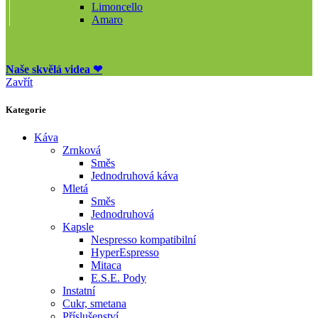
Limoncello
Amaro
Naše skvělá videa ❤
Zavřít
Kategorie
Káva
Zrnková
Směs
Jednodruhová káva
Mletá
Směs
Jednodruhová
Kapsle
Nespresso kompatibilní
HyperEspresso
Mitaca
E.S.E. Pody
Instatní
Cukr, smetana
Příslušenství