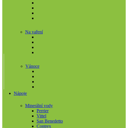
Na vaření
Vánoce
Nápoje
Minerální vody
Perrier
Vittel
San Benedetto
Contrex