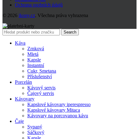
Ochrana osobních údajů
© 2026
ikony.cz
. Všechna práva vyhrazena
Search
Káva
Zrnková
Mletá
Kapsle
Instantní
Cukr, Smetana
Příslušenství
Porcelán
Kávový servis
Čajový servis
Kávovary
Kapslové kávovary iperespresso
Kapslové kávovary Mitaca
Kávovary na porcovanou kávu
Čaje
Sypaný
Sáčkový
Kapsle