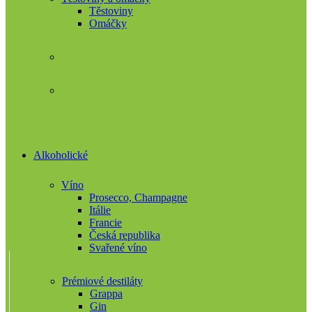
Těstoviny
Omáčky
Alkoholické
Víno
Prosecco, Champagne
Itálie
Francie
Česká republika
Svařené víno
Prémiové destiláty
Grappa
Gin