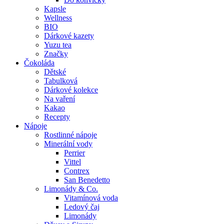
Kapsle
Wellness
BIO
Dárkové kazety
Yuzu tea
Značky
Čokoláda
Dětské
Tabulková
Dárkové kolekce
Na vaření
Kakao
Recepty
Nápoje
Rostlinné nápoje
Minerální vody
Perrier
Vittel
Contrex
San Benedetto
Limonády & Co.
Vitamínová voda
Ledový čaj
Limonády