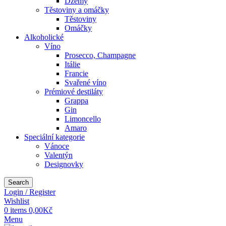
Džemy
Těstoviny a omáčky
Těstoviny
Omáčky
Alkoholické
Víno
Prosecco, Champagne
Itálie
Francie
Svařené víno
Prémiové destiláty
Grappa
Gin
Limoncello
Amaro
Speciální kategorie
Vánoce
Valentýn
Designovky
Search
Login / Register
Wishlist
0
items
0,00
Kč
Menu