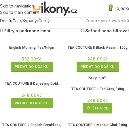
Skip to navigation
0
0,00
K
Skip to main content
Domů
Čaje
Sypaný
Černý
Zobrazeno 7 výsledků
Filtry a podrobné menu
Seřadit nebo filtrovat
English Morning Tea/Nilgiri
TEA COUTURE II Black Assam, 100g
Mountains BIO, 100 g
248,00
Kč
532,00
Kč
PŘIDAT DO KOŠÍKU
PŘIDAT DO KOŠÍKU
Brzy zpět
TEA COUTURE II Darjeeling Gold,
100g
TEA COUTURE II Earl Grey, 100g
248,00
Kč
248,00
Kč
PŘIDAT DO KOŠÍKU
ČTĚTE VÍCE
TEA COUTURE II English Breakfast,
TEA COUTURE II Masala Chai, 100g