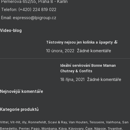
Pernerova 652/55, Praha 8 - Karlín
Telefon: (+420) 224 819 022
Email: espresso@lpigroup.cz
Video-blog
Těstoviny nejsou jen kolínka a špagety 🍝
10 února, 2022
Žádné komentáře
Ideální servírování Bonne Maman
Chutney & Confits
18 října, 2021
Žádné komentáře
Nejnovější komentáře
Kategorie produktů
Vittel,
Vit-Hit
,
illy
,
Ronnefeldt
,
Scavi & Ray
,
Van Houten
,
Teisseire
,
Valrhona
,
San
Benedetto
,
Perrier
,
Pago
,
Monbana
,
Káva
,
Kávovary
,
Čaje
,
Nápoje
,
Trvanlivé
,