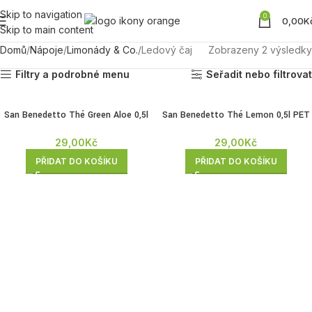
Skip to navigation
0
0,00
K
Skip to main content
Domů
Nápoje
Limonády & Co.
Ledový čaj
Zobrazeny 2 výsledky
Filtry a podrobné menu
Seřadit nebo filtrovat
San Benedetto Thé Green Aloe 0,5l
San Benedetto Thé Lemon 0,5l PET
PET
29,00
Kč
29,00
Kč
PŘIDAT DO KOŠÍKU
PŘIDAT DO KOŠÍKU