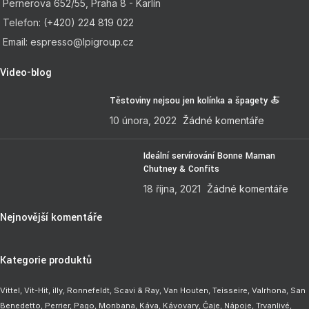
Pernerova 652/55, Praha 8 - Karlín
Telefon: (+420) 224 819 022
Email: espresso@lpigroup.cz
Video-blog
Těstoviny nejsou jen kolínka a špagety 🍝
10 února, 2022
Žádné komentáře
Ideální servírování Bonne Maman
Chutney & Confits
18 října, 2021
Žádné komentáře
Nejnovější komentáře
Kategorie produktů
Vittel,
Vit-Hit
,
illy
,
Ronnefeldt
,
Scavi & Ray
,
Van Houten
,
Teisseire
,
Valrhona
,
San
Benedetto
,
Perrier
,
Pago
,
Monbana
,
Káva
,
Kávovary
,
Čaje
,
Nápoje
,
Trvanlivé
,