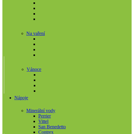
Na vaření
Vánoce
Nápoje
Minerální vody
Perrier
Vittel
San Benedetto
Contrex