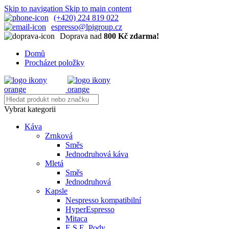
Skip to navigation
Skip to main content
(+420) 224 819 022
espresso@lpigroup.cz
Doprava nad
800 Kč zdarma!
Domů
Procházet položky
Vybrat kategorii
Káva
Zrnková
Směs
Jednodruhová káva
Mletá
Směs
Jednodruhová
Kapsle
Nespresso kompatibilní
HyperEspresso
Mitaca
E.S.E. Pody