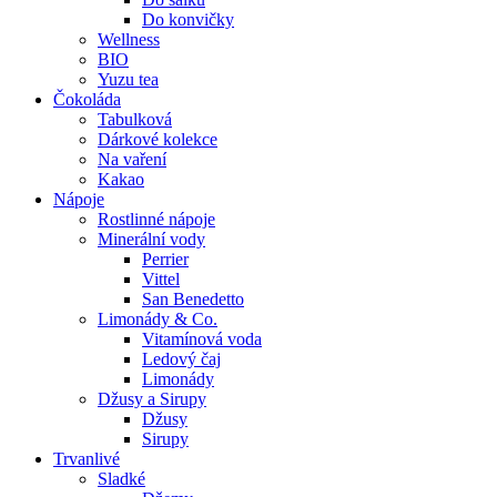
Do konvičky
Wellness
BIO
Yuzu tea
Čokoláda
Tabulková
Dárkové kolekce
Na vaření
Kakao
Nápoje
Rostlinné nápoje
Minerální vody
Perrier
Vittel
San Benedetto
Limonády & Co.
Vitamínová voda
Ledový čaj
Limonády
Džusy a Sirupy
Džusy
Sirupy
Trvanlivé
Sladké