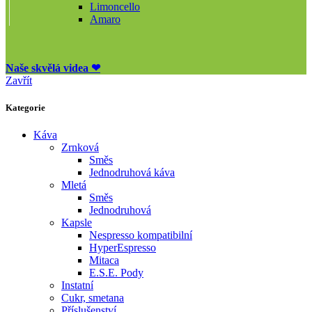
Limoncello
Amaro
Naše skvělá videa ❤
Zavřít
Kategorie
Káva
Zrnková
Směs
Jednodruhová káva
Mletá
Směs
Jednodruhová
Kapsle
Nespresso kompatibilní
HyperEspresso
Mitaca
E.S.E. Pody
Instatní
Cukr, smetana
Příslušenství