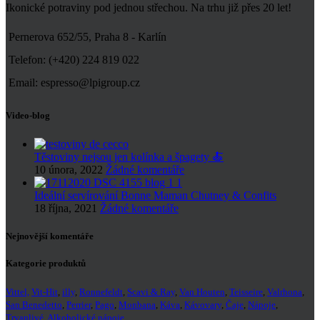
Ikonické potraviny pod jednou střechou. Na trhu již přes 20 let!
Pernerova 652/55, Praha 8 - Karlín
Telefon: (+420) 224 819 022
Email: espresso@lpigroup.cz
Video-blog
Těstoviny nejsou jen kolínka a špagety 🍝
10 února, 2022
Žádné komentáře
Ideální servírování Bonne Maman Chutney & Confits
18 října, 2021
Žádné komentáře
Nejnovější komentáře
Kategorie produktů
Vittel,
Vit-Hit
,
illy
,
Ronnefeldt
,
Scavi & Ray
,
Van Houten
,
Teisseire
,
Valrhona
,
San Benedetto
,
Perrier
,
Pago
,
Monbana
,
Káva
,
Kávovary
,
Čaje
,
Nápoje
,
Trvanlivé
,
Alkoholické nápoje