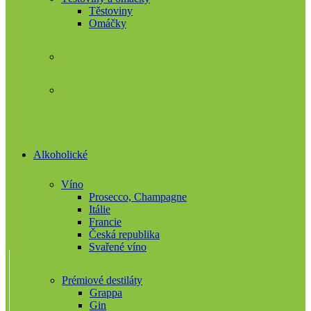
Těstoviny
Omáčky
Alkoholické
Víno
Prosecco, Champagne
Itálie
Francie
Česká republika
Svařené víno
Prémiové destiláty
Grappa
Gin