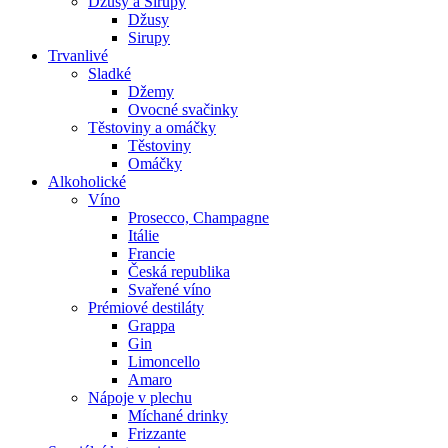
Džusy a Sirupy
Džusy
Sirupy
Trvanlivé
Sladké
Džemy
Ovocné svačinky
Těstoviny a omáčky
Těstoviny
Omáčky
Alkoholické
Víno
Prosecco, Champagne
Itálie
Francie
Česká republika
Svařené víno
Prémiové destiláty
Grappa
Gin
Limoncello
Amaro
Nápoje v plechu
Míchané drinky
Frizzante