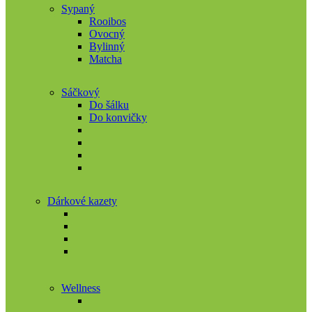
Sypaný
Rooibos
Ovocný
Bylinný
Matcha
Sáčkový
Do šálku
Do konvičky
Dárkové kazety
Wellness