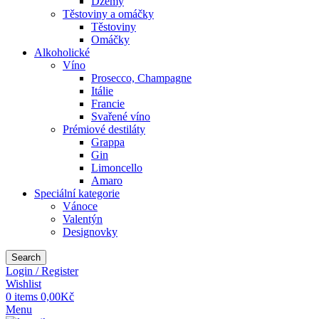
Džemy
Těstoviny a omáčky
Těstoviny
Omáčky
Alkoholické
Víno
Prosecco, Champagne
Itálie
Francie
Svařené víno
Prémiové destiláty
Grappa
Gin
Limoncello
Amaro
Speciální kategorie
Vánoce
Valentýn
Designovky
Search
Login / Register
Wishlist
0
items
0,00
Kč
Menu