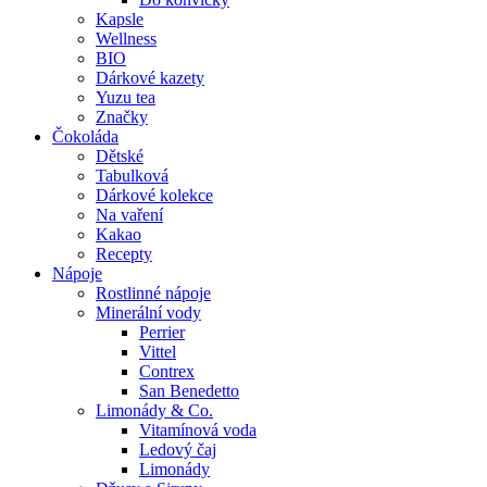
Kapsle
Wellness
BIO
Dárkové kazety
Yuzu tea
Značky
Čokoláda
Dětské
Tabulková
Dárkové kolekce
Na vaření
Kakao
Recepty
Nápoje
Rostlinné nápoje
Minerální vody
Perrier
Vittel
Contrex
San Benedetto
Limonády & Co.
Vitamínová voda
Ledový čaj
Limonády