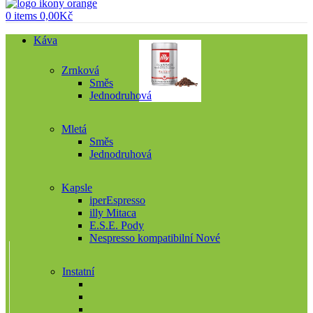
0
items
0,00
Kč
Káva
Zrnková
Směs
Jednodruhová
Mletá
Směs
Jednodruhová
Kapsle
iperEspresso
illy Mitaca
E.S.E. Pody
Nespresso kompatibilní
Nové
Instatní