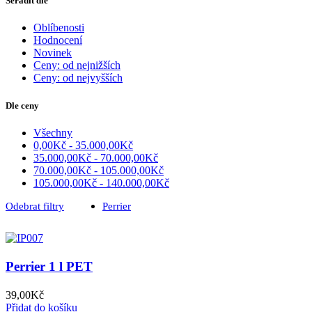
Seřadit dle
Oblíbenosti
Hodnocení
Novinek
Ceny: od nejnižších
Ceny: od nejvyšších
Dle ceny
Všechny
0,00
Kč
-
35.000,00
Kč
35.000,00
Kč
-
70.000,00
Kč
70.000,00
Kč
-
105.000,00
Kč
105.000,00
Kč
-
140.000,00
Kč
Odebrat filtry
Perrier
Perrier 1 l PET
39,00
Kč
Přidat do košíku