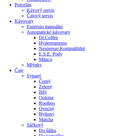
Porcelán
Kávový servis
Čajový servis
Kávovary
Espresso manuální
Automatické kávovary
Dr.Coffee
Hyperespresso
Nespresso Kompatibilní
E.S.E. Pody
Mitaca
Mlýnky
Čaje
Sypaný
Černý
Zelený
Bílý
Oolong
Rooibos
Ovocný
Bylinný
Matcha
Sáčkový
Do šálku
Do konvičky