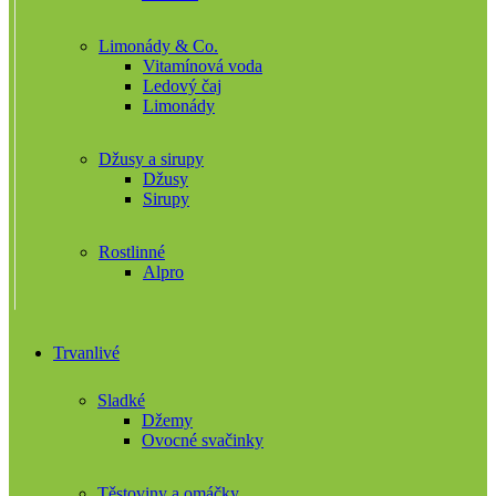
Limonády & Co.
Vitamínová voda
Ledový čaj
Limonády
Džusy a sirupy
Džusy
Sirupy
Rostlinné
Alpro
Trvanlivé
Sladké
Džemy
Ovocné svačinky
Těstoviny a omáčky