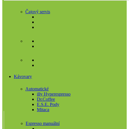
Čajový servis
Kávovary
Automatické
illy Hyperespresso
Dr.Coffee
E.S.E. Pody
Mitaca
Espresso manuální