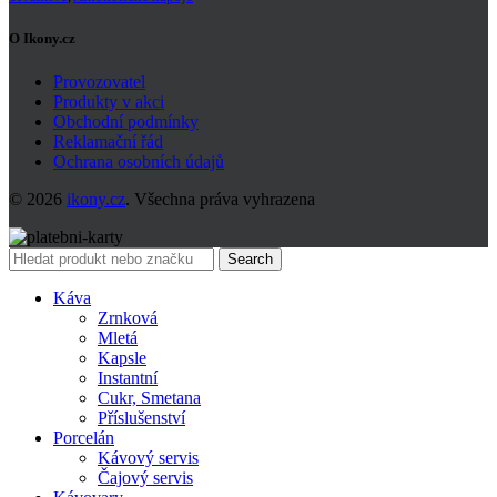
O Ikony.cz
Provozovatel
Produkty v akci
Obchodní podmínky
Reklamační řád
Ochrana osobních údajů
© 2026
ikony.cz
. Všechna práva vyhrazena
Search
Káva
Zrnková
Mletá
Kapsle
Instantní
Cukr, Smetana
Příslušenství
Porcelán
Kávový servis
Čajový servis