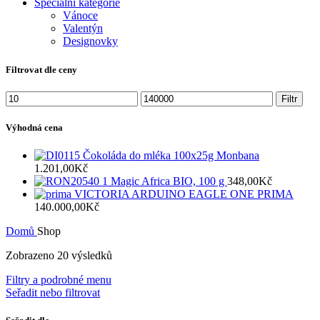
Speciální kategorie
Vánoce
Valentýn
Designovky
Filtrovat dle ceny
Minimální
Maximální
Filtr
cena
cena
Výhodná cena
Čokoláda do mléka 100x25g Monbana
1.201,00
Kč
Magic Africa BIO, 100 g
348,00
Kč
VICTORIA ARDUINO EAGLE ONE PRIMA
140.000,00
Kč
Domů
Shop
Zobrazeno 20 výsledků
Filtry a podrobné menu
Seřadit nebo filtrovat