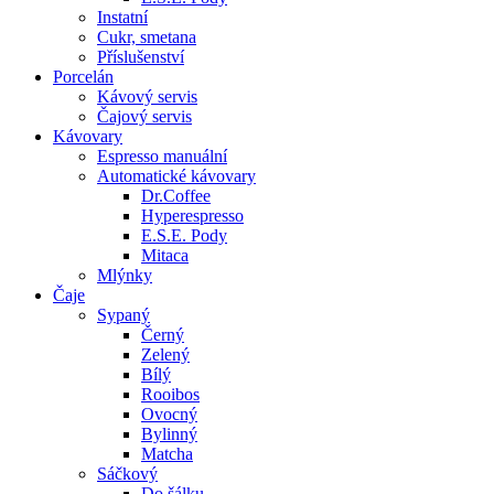
Instatní
Cukr, smetana
Příslušenství
Porcelán
Kávový servis
Čajový servis
Kávovary
Espresso manuální
Automatické kávovary
Dr.Coffee
Hyperespresso
E.S.E. Pody
Mitaca
Mlýnky
Čaje
Sypaný
Černý
Zelený
Bílý
Rooibos
Ovocný
Bylinný
Matcha
Sáčkový
Do šálku