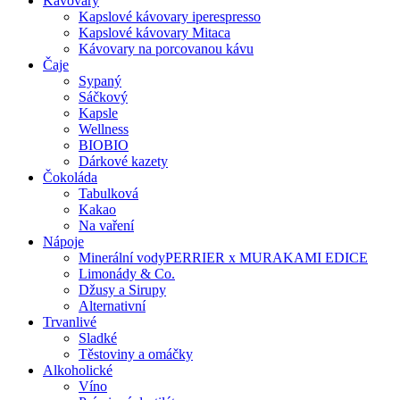
Kávovary
Kapslové kávovary iperespresso
Kapslové kávovary Mitaca
Kávovary na porcovanou kávu
Čaje
Sypaný
Sáčkový
Kapsle
Wellness
BIO
BIO
Dárkové kazety
Čokoláda
Tabulková
Kakao
Na vaření
Nápoje
Minerální vody
PERRIER x MURAKAMI EDICE
Limonády & Co.
Džusy a Sirupy
Alternativní
Trvanlivé
Sladké
Těstoviny a omáčky
Alkoholické
Víno