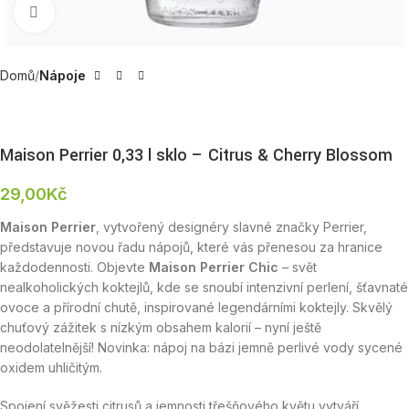
Zobrazit produktovou fotku
Domů
Nápoje
Maison Perrier 0,33 l sklo – Citrus & Cherry Blossom
29,00
Kč
Maison Perrier
, vytvořený designéry slavné značky Perrier,
představuje novou řadu nápojů, které vás přenesou za hranice
každodennosti. Objevte
Maison Perrier Chic
– svět
nealkoholických koktejlů, kde se snoubí intenzivní perlení, šťavnaté
ovoce a přírodní chutě, inspirované legendárními koktejly. Skvělý
chuťový zážitek s nízkým obsahem kalorií – nyní ještě
neodolatelnější! Novinka: nápoj na bázi jemně perlivé vody sycené
oxidem uhličitým.
Spojení svěžesti citrusů a jemnosti třešňového květu vytváří