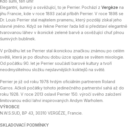
Kdo šumí, ten umí!
Elegantní, šumivý a osvěžující, to je Perrier. Pochází z
Vergèze
na
jihu Francie, kde v roce 1893 začal příběh Perrier. V roce 1898 se
Dr. Louis Perrier stal majitelem pramenu, který později získal jeho
slavné jméno. Když se řekne Perrier řada lidí si představí elegantně
tvarovanou láhev v ikonické zelené barvě a osvěžující chuť plnou
šumivých bublinek.
V průběhu let se Perrier stal ikonickou značkou známou po celém
světě, která je po dlouhou dobu úzce spjata se světem mixologie.
Od počátku 90. let je Perrier součástí barové kultury a tvoří
neodmyslitelnou složku nejslavnějších koktejlů na světě.
Perrier je již od roku 1978 hrdým oficiálním partnerem Roland
Garros. Ačkoli počátky tohoto jedinečného partnerství sahá až do
roku 1928. V roce 2013 oslavil Perrier 150. výročí svého založení
limitovanou edicí lahví inspirovaných Andym Warholem.
VÝROBCE
N.W.S.SUD, BP 43, 30310 VERGÉZE, Francie.
SKLADOVACÍ PODMÍNKY