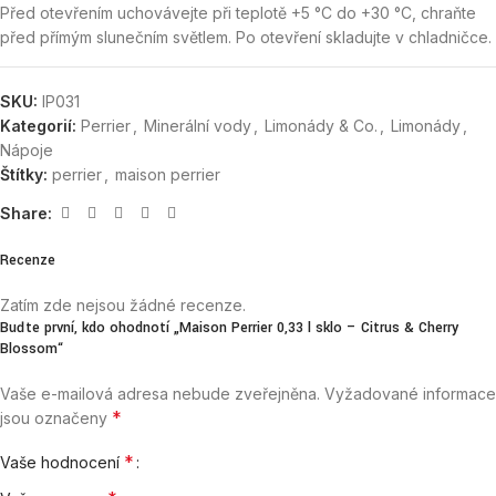
Před otevřením uchovávejte při teplotě +5 °C do +30 °C, chraňte
před přímým slunečním světlem. Po otevření skladujte v chladničce.
SKU:
IP031
Kategorií:
Perrier
,
Minerální vody
,
Limonády & Co.
,
Limonády
,
Nápoje
Štítky:
perrier
,
maison perrier
Share:
Recenze
Zatím zde nejsou žádné recenze.
Buďte první, kdo ohodnotí „Maison Perrier 0,33 l sklo – Citrus & Cherry
Blossom“
Vaše e-mailová adresa nebude zveřejněna.
Vyžadované informace
*
jsou označeny
*
Vaše hodnocení