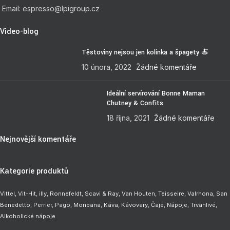
Email: espresso@lpigroup.cz
Video-blog
Těstoviny nejsou jen kolínka a špagety 🍝
10 února, 2022
Žádné komentáře
Ideální servírování Bonne Maman
Chutney & Confits
18 října, 2021
Žádné komentáře
Nejnovější komentáře
Kategorie produktů
Vittel,
Vit-Hit
,
illy
,
Ronnefeldt
,
Scavi & Ray
,
Van Houten
,
Teisseire
,
Valrhona
,
San
Benedetto
,
Perrier
,
Pago
,
Monbana
,
Káva
,
Kávovary
,
Čaje
,
Nápoje
,
Trvanlivé
,
Alkoholické nápoje