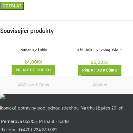
Související produkty
Perrier 0,2 l sklo
Afri Cola 0,2l 25mg sklo –
zálohovaná
24,00
Kč
35,00
Kč
PŘIDAT DO KOŠÍKU
PŘIDAT DO KOŠÍKU
Ikonické potraviny pod jednou střechou. Na trhu již přes 20 let!
Pernerova 652/55, Praha 8 - Karlín
Telefon: (+420) 224 819 022