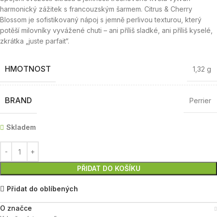
harmonický zážitek s francouzským šarmem. Citrus & Cherry
Blossom je sofistikovaný nápoj s jemně perlivou texturou, který
potěší milovníky vyvážené chuti – ani příliš sladké, ani příliš kyselé,
zkrátka „juste parfait“.
HMOTNOST
1,32 g
BRAND
Perrier
Skladem
PŘIDAT DO KOŠÍKU
Přidat do oblíbených
O značce