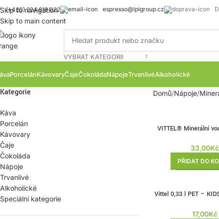
espresso@lpigroup.cz
D
Skip to navigation
(+420) 224 819 022
Skip to main content
VYBRAT KATEGORII
áva
Porcelán
Kávovary
Čaje
Čokoláda
Nápoje
Trvanlivé
Alkoholické
Kategorie
Domů
Nápoje
Miner
Káva
Porcelán
VITTEL® Minerální vo
Kávovary
Čaje
33,00
K
Čokoláda
PŘIDAT DO KO
Nápoje
Trvanlivé
Alkoholické
Vittel 0,33 l PET – K
Speciální kategorie
NATURE
17,00
Kč