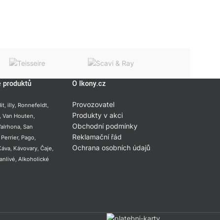
e produktů
O Ikony.cz
Provozovatel
it
,
illy
,
Ronnefeldt
,
Produkty v akci
,
Van Houten
,
Obchodní podmínky
alrhona
,
San
Reklamační řád
,
Perrier
,
Pago
,
Ochrana osobních údajů
Káva
,
Kávovary
,
Čaje
,
anlivé
,
Alkoholické