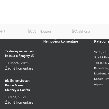
Nejnovější komentáře
Kategori
Těstoviny nejsou jen
Vittel,
Vit-H
kolínka a špagety 🍝
Scavi & Ray
10 února, 2022
Teisseire
,
V
Žádné komentáře
Benedetto
Monbana
,
Nápoje
,
Trv
Ideální servírování
nápoje
Bonne Maman
Chutney & Confits
18 října, 2021
Žádné komentáře