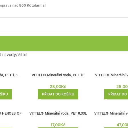
oprava nad
800 Kč zdarma!
ální vody
Vittel
da, PET 1,5L
VITTEL® Minerální voda, PET 1L
VITTEL® Minerální v
č
28,00
Kč
25,00
ŠÍKU
PŘIDAT DO KOŠÍKU
PŘIDAT DO
IDS HEROES OF
VITTEL® Minerální voda, PET 0,33L
VITTEL® Minerální v
17,00
Kč
47,00