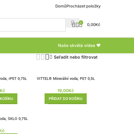
Domů
Procházet položky
0
0,00
Kč
Naše skvělá videa ❤
Seřadit nebo filtrovat
oda, rPET 0,75L
VITTEL® Minerální voda, PET 0,5L
Kč
19,00
Kč
 KOŠÍKU
PŘIDAT DO KOŠÍKU
oda, SKLO 0,75L
Kč