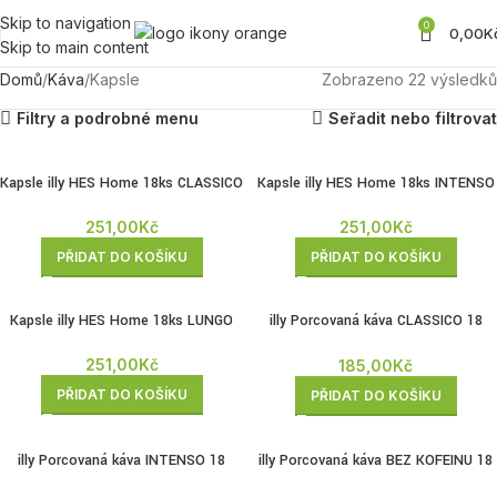
Skip to navigation
0
0,00
K
Skip to main content
Domů
Káva
Kapsle
Zobrazeno 22 výsledků
Filtry a podrobné menu
Seřadit nebo filtrovat
Kapsle illy HES Home 18ks CLASSICO
Kapsle illy HES Home 18ks INTENSO
251,00
Kč
251,00
Kč
PŘIDAT DO KOŠÍKU
PŘIDAT DO KOŠÍKU
Kapsle illy HES Home 18ks LUNGO
illy Porcovaná káva CLASSICO 18
dávek
251,00
Kč
185,00
Kč
PŘIDAT DO KOŠÍKU
PŘIDAT DO KOŠÍKU
illy Porcovaná káva INTENSO 18
illy Porcovaná káva BEZ KOFEINU 18
dávek
dávek