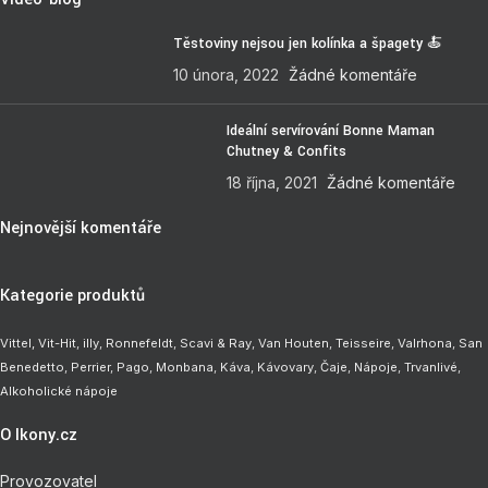
Těstoviny nejsou jen kolínka a špagety 🍝
10 února, 2022
Žádné komentáře
Ideální servírování Bonne Maman
Chutney & Confits
18 října, 2021
Žádné komentáře
Nejnovější komentáře
Kategorie produktů
Vittel,
Vit-Hit
,
illy
,
Ronnefeldt
,
Scavi & Ray
,
Van Houten
,
Teisseire
,
Valrhona
,
San
Benedetto
,
Perrier
,
Pago
,
Monbana
,
Káva
,
Kávovary
,
Čaje
,
Nápoje
,
Trvanlivé
,
Alkoholické nápoje
O Ikony.cz
Provozovatel