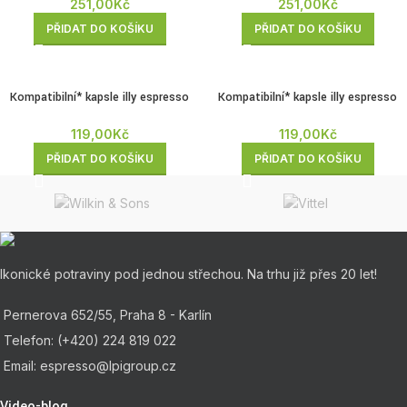
251,00
Kč
251,00
Kč
PŘIDAT DO KOŠÍKU
PŘIDAT DO KOŠÍKU
Kompatibilní* kapsle illy espresso
Kompatibilní* kapsle illy espresso
bez kofeinu 10ks
Forte 10ks
119,00
Kč
119,00
Kč
PŘIDAT DO KOŠÍKU
PŘIDAT DO KOŠÍKU
Ikonické potraviny pod jednou střechou. Na trhu již přes 20 let!
Pernerova 652/55, Praha 8 - Karlín
Telefon: (+420) 224 819 022
Email: espresso@lpigroup.cz
Video-blog