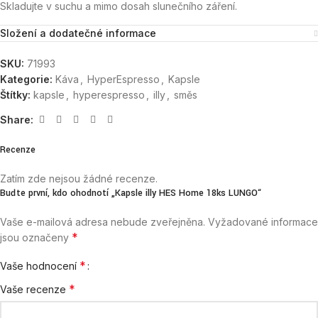
Skladujte v suchu a mimo dosah slunečního záření.
Složení a dodatečné informace
SKU:
71993
Kategorie:
Káva
,
HyperEspresso
,
Kapsle
Štítky:
kapsle
,
hyperespresso
,
illy
,
směs
Share:
Recenze
Zatím zde nejsou žádné recenze.
Buďte první, kdo ohodnotí „Kapsle illy HES Home 18ks LUNGO“
Vaše e-mailová adresa nebude zveřejněna.
Vyžadované informace
*
jsou označeny
*
Vaše hodnocení
*
Vaše recenze