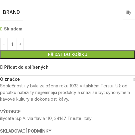
BRAND
illy
Skladem
PŘIDAT DO KOŠÍKU
Přidat do oblíbených
O značce
Společnost illy byla založena roku 1933 v italském Terstu. Už od
počátku nabízí ty nejjemnější produkty a snaží se být synonymem
kávové kultury a dokonalosti kávy.
VÝROBCE
illycafé S.p.A. via flavia 110, 34147 Trieste, Italy
SKLADOVACÍ PODMÍNKY