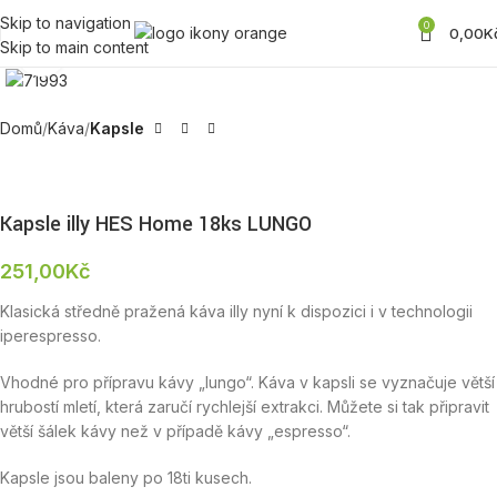
Skip to navigation
0
0,00
K
Skip to main content
Zobrazit produktovou fotku
Domů
Káva
Kapsle
Kapsle illy HES Home 18ks LUNGO
251,00
Kč
Klasická středně pražená káva illy nyní k dispozici i v technologii
iperespresso.
Vhodné pro přípravu kávy „lungo“. Káva v kapsli se vyznačuje větší
hrubostí mletí, která zaručí rychlejší extrakci. Můžete si tak připravit
větší šálek kávy než v případě kávy „espresso“.
Kapsle jsou baleny po 18ti kusech.