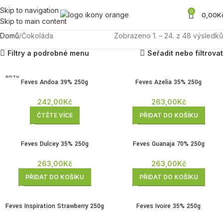
Skip to navigation
0
0,00
K
Skip to main content
Domů
Čokoláda
Zobrazeno 1. – 24. z 48 výsledků
Filtry a podrobné menu
Seřadit nebo filtrovat
BRZY
Feves Andoa 39% 250g
Feves Azelia 35% 250g
ZPĚT
242,00
Kč
263,00
Kč
ČTĚTE VÍCE
PŘIDAT DO KOŠÍKU
Feves Dulcey 35% 250g
Feves Guanaja 70% 250g
263,00
Kč
263,00
Kč
PŘIDAT DO KOŠÍKU
PŘIDAT DO KOŠÍKU
Feves Inspiration Strawberry 250g
Feves Ivoire 35% 250g