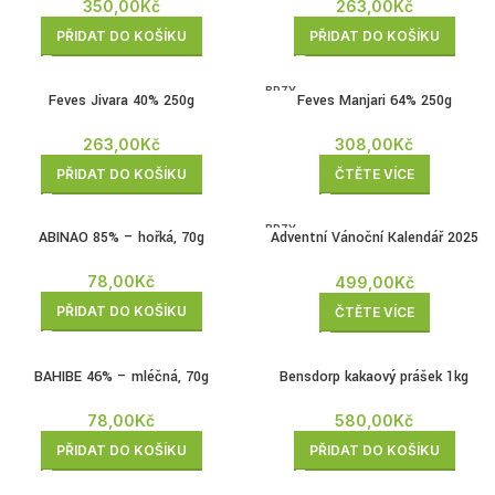
350,00
Kč
263,00
Kč
PŘIDAT DO KOŠÍKU
PŘIDAT DO KOŠÍKU
BRZY
Feves Jivara 40% 250g
Feves Manjari 64% 250g
ZPĚT
263,00
Kč
308,00
Kč
PŘIDAT DO KOŠÍKU
ČTĚTE VÍCE
BRZY
ABINAO 85% – hořká, 70g
Adventní Vánoční Kalendář 2025
ZPĚT
170g
78,00
Kč
499,00
Kč
PŘIDAT DO KOŠÍKU
ČTĚTE VÍCE
BAHIBE 46% – mléčná, 70g
Bensdorp kakaový prášek 1kg
78,00
Kč
580,00
Kč
PŘIDAT DO KOŠÍKU
PŘIDAT DO KOŠÍKU