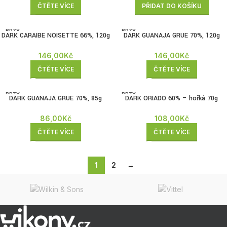
PŘIDAT DO KOŠÍKU
ČTĚTE VÍCE
BRZY
BRZY
DARK CARAIBE NOISETTE 66%, 120g
DARK GUANAJA GRUE 70%, 120g
ZPĚT
ZPĚT
146,00
Kč
146,00
Kč
ČTĚTE VÍCE
ČTĚTE VÍCE
BRZY
BRZY
DARK GUANAJA GRUE 70%, 85g
DARK ORIADO 60% – hořká 70g
ZPĚT
ZPĚT
86,00
Kč
108,00
Kč
ČTĚTE VÍCE
ČTĚTE VÍCE
1
2
→