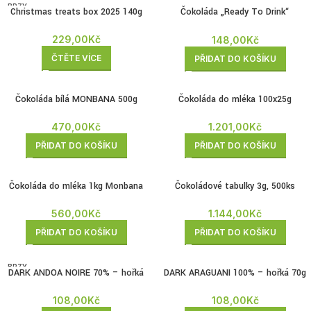
BRZY
Christmas treats box 2025 140g
Čokoláda „Ready To Drink“
ZPĚT
MONBANA 1 l
229,00
Kč
148,00
Kč
ČTĚTE VÍCE
PŘIDAT DO KOŠÍKU
Čokoláda bílá MONBANA 500g
Čokoláda do mléka 100x25g
Monbana
470,00
Kč
1.201,00
Kč
PŘIDAT DO KOŠÍKU
PŘIDAT DO KOŠÍKU
Čokoláda do mléka 1kg Monbana
Čokoládové tabulky 3g, 500ks
560,00
Kč
1.144,00
Kč
PŘIDAT DO KOŠÍKU
PŘIDAT DO KOŠÍKU
BRZY
DARK ANDOA NOIRE 70% – hořká
DARK ARAGUANI 100% – hořká 70g
ZPĚT
70g
108,00
Kč
108,00
Kč