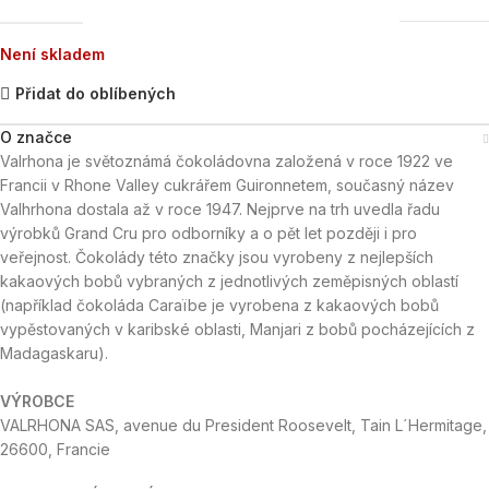
Není skladem
Přidat do oblíbených
O značce
Valrhona je světoznámá čokoládovna založená v roce 1922 ve
Francii v Rhone Valley cukrářem Guironnetem, současný název
Valhrhona dostala až v roce 1947. Nejprve na trh uvedla řadu
výrobků Grand Cru pro odborníky a o pět let později i pro
veřejnost. Čokolády této značky jsou vyrobeny z nejlepších
kakaových bobů vybraných z jednotlivých zeměpisných oblastí
(například čokoláda Caraïbe je vyrobena z kakaových bobů
vypěstovaných v karibské oblasti, Manjari z bobů pocházejících z
Madagaskaru).
VÝROBCE
VALRHONA SAS, avenue du President Roosevelt, Tain L´Hermitage,
26600, Francie