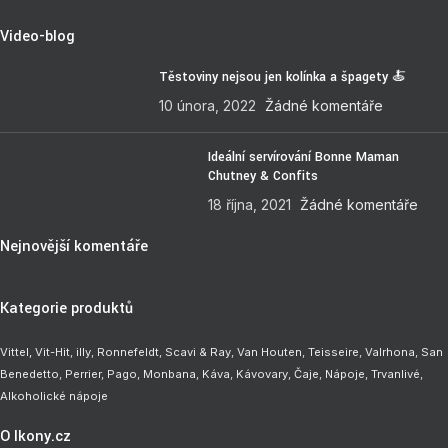
Video-blog
Těstoviny nejsou jen kolínka a špagety 🍝
10 února, 2022
Žádné komentáře
Ideální servírování Bonne Maman
Chutney & Confits
18 října, 2021
Žádné komentáře
Nejnovější komentáře
Kategorie produktů
Vittel,
Vit-Hit
,
illy
,
Ronnefeldt
,
Scavi & Ray
,
Van Houten
,
Teisseire
,
Valrhona
,
San
Benedetto
,
Perrier
,
Pago
,
Monbana
,
Káva
,
Kávovary
,
Čaje
,
Nápoje
,
Trvanlivé
,
Alkoholické nápoje
O Ikony.cz