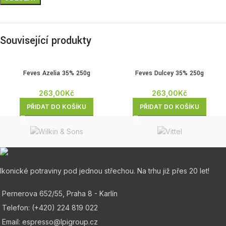
Související produkty
Feves Azelia 35% 250g
Feves Dulcey 35% 250g
263,00
Kč
263,00
Kč
PŘIDAT DO KOŠÍKU
PŘIDAT DO KOŠÍKU
Ikonické potraviny pod jednou střechou. Na trhu již přes 20 let!
Pernerova 652/55, Praha 8 - Karlín
Telefon: (+420) 224 819 022
Email: espresso@lpigroup.cz