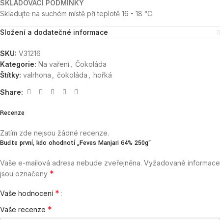
SKLADOVACÍ PODMÍNKY
Skladujte na suchém místě při teplotě 16 - 18 °C.
Složení a dodatečné informace
SKU:
V31216
Kategorie:
Na vaření
,
Čokoláda
Štítky:
valrhona
,
čokoláda
,
hořká
Share:
Recenze
Zatím zde nejsou žádné recenze.
Buďte první, kdo ohodnotí „Feves Manjari 64% 250g“
Vaše e-mailová adresa nebude zveřejněna.
Vyžadované informace
*
jsou označeny
*
Vaše hodnocení
*
Vaše recenze