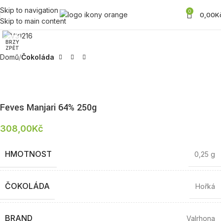
Skip to navigation
0
0,00
K
Skip to main content
Zobrazit produktovou fotku
BRZY
ZPĚT
Domů
Čokoláda
Feves Manjari 64% 250g
308,00
Kč
HMOTNOST
0,25 g
ČOKOLÁDA
Hořká
BRAND
Valrhona