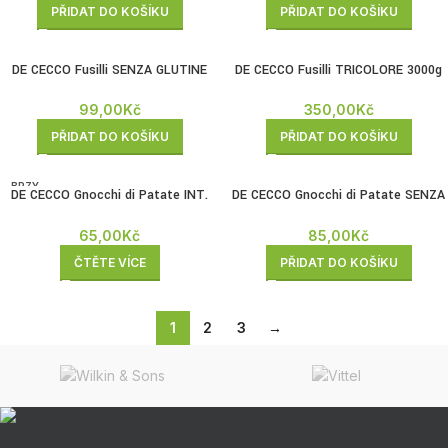
PŘIDAT DO KOŠÍKU
PŘIDAT DO KOŠÍKU
DE CECCO Fusilli SENZA GLUTINE
DE CECCO Fusilli TRICOLORE 3000g
400g
350,00
Kč
99,00
Kč
PŘIDAT DO KOŠÍKU
PŘIDAT DO KOŠÍKU
BRZY
DE CECCO Gnocchi di Patate INT.
DE CECCO Gnocchi di Patate SENZA
ZPĚT
FRESCHE 500g
GLUTINE 500g
65,00
Kč
85,00
Kč
ČTĚTE VÍCE
PŘIDAT DO KOŠÍKU
1
2
3
→