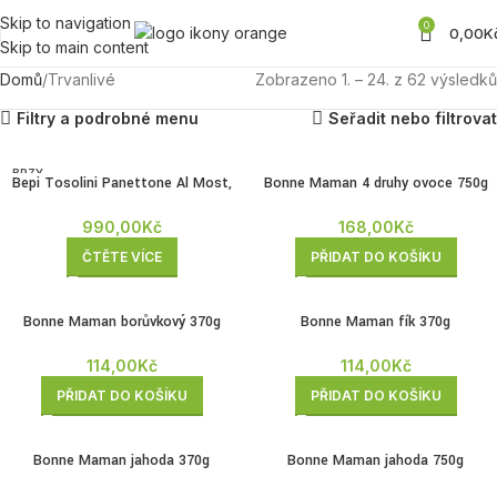
Skip to navigation
0
0,00
K
Skip to main content
Domů
Trvanlivé
Zobrazeno 1. – 24. z 62 výsledků
Filtry a podrobné menu
Seřadit nebo filtrovat
BRZY
Bepi Tosolini Panettone Al Most,
Bonne Maman 4 druhy ovoce 750g
ZPĚT
1000g
168,00
Kč
990,00
Kč
PŘIDAT DO KOŠÍKU
ČTĚTE VÍCE
Bonne Maman borůvkový 370g
Bonne Maman fík 370g
114,00
Kč
114,00
Kč
PŘIDAT DO KOŠÍKU
PŘIDAT DO KOŠÍKU
Bonne Maman jahoda 370g
Bonne Maman jahoda 750g