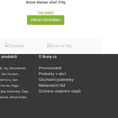
Bonne Maman višeň 370g
DE CECCO Extra Vir
114,00
Kč
PŘIDAT DO KOŠÍKU
PŘI
e produktů
O Ikony.cz
Provozovatel
it
,
illy
,
Ronnefeldt
,
Produkty v akci
,
Van Houten
,
Obchodní podmínky
alrhona
,
San
Reklamační řád
,
Perrier
,
Pago
,
Ochrana osobních údajů
Káva
,
Kávovary
,
Čaje
,
anlivé
,
Alkoholické