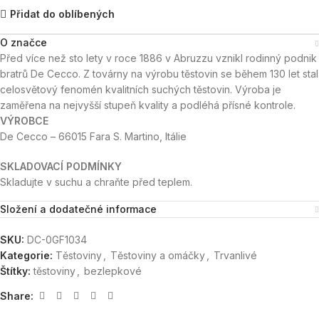
Přidat do oblíbených
O značce
Před více než sto lety v roce 1886 v Abruzzu vznikl rodinný podnik
bratrů De Cecco. Z továrny na výrobu těstovin se během 130 let stal
celosvětový fenomén kvalitních suchých těstovin. Výroba je
zaměřena na nejvyšší stupeň kvality a podléhá přísné kontrole.
VÝROBCE
De Cecco – 66015 Fara S. Martino, Itálie
SKLADOVACÍ PODMÍNKY
Skladujte v suchu a chraňte před teplem.
Složení a dodatečné informace
SKU:
DC-0GF1034
Kategorie:
Těstoviny
,
Těstoviny a omáčky
,
Trvanlivé
Štítky:
těstoviny
,
bezlepkové
Share: