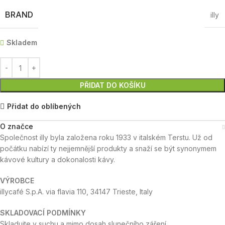
BRAND
illy
Skladem
PŘIDAT DO KOŠÍKU
Přidat do oblíbených
O značce
Společnost illy byla založena roku 1933 v italském Terstu. Už od
počátku nabízí ty nejjemnější produkty a snaží se být synonymem
kávové kultury a dokonalosti kávy.
VÝROBCE
illycafé S.p.A. via flavia 110, 34147 Trieste, Italy
SKLADOVACÍ PODMÍNKY
Skladujte v suchu a mimo dosah slunečního záření.