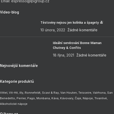
Email: espresso@lpigroup.cz
Video-blog
Těstoviny nejsou jen kolínka a špagety 🍝
10 února, 2022
Žádné komentáře
Ideální servírování Bonne Maman
Chutney & Confits
18 října, 2021
Žádné komentáře
Nejnovější komentáře
Kategorie produktů
Vittel,
Vit-Hit
,
illy
,
Ronnefeldt
,
Scavi & Ray
,
Van Houten
,
Teisseire
,
Valrhona
,
San
Benedetto
,
Perrier
,
Pago
,
Monbana
,
Káva
,
Kávovary
,
Čaje
,
Nápoje
,
Trvanlivé
,
Alkoholické nápoje