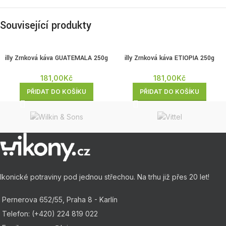
Související produkty
illy Zrnková káva GUATEMALA 250g
illy Zrnková káva ETIOPIA 250g
181,00
Kč
181,00
Kč
PŘIDAT DO KOŠÍKU
PŘIDAT DO KOŠÍKU
Ikonické potraviny pod jednou střechou. Na trhu již přes 20 let!
Pernerova 652/55, Praha 8 - Karlín
Telefon: (+420) 224 819 022