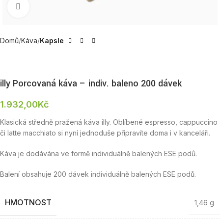
Zobrazit produktovou fotku
Domů
Káva
Kapsle
illy Porcovaná káva – indiv. baleno 200 dávek
1.932,00
Kč
Klasická středně pražená káva illy. Oblíbené espresso, cappuccino
či latte macchiato si nyní jednoduše připravíte doma i v kanceláři.
Káva je dodávána ve formě individuálně balených ESE podů.
Balení obsahuje 200 dávek individuálně balených ESE podů.
HMOTNOST
1,46 g