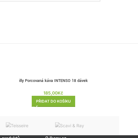
illy Porcovaná káva INTENSO 18 dávek
illy Porcovaná ká
185,00
Kč
1
PŘIDAT DO KOŠÍKU
PŘI