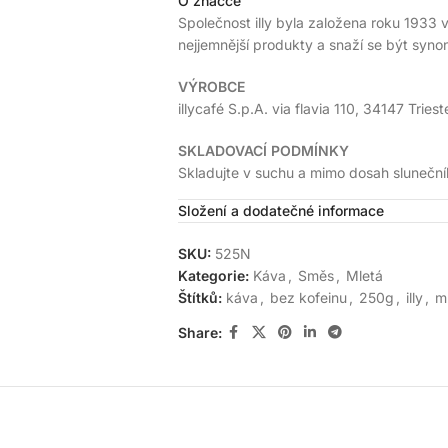
O značce
Společnost illy byla založena roku 1933 v
nejjemnější produkty a snaží se být syn
VÝROBCE
illycafé S.p.A. via flavia 110, 34147 Trieste
SKLADOVACÍ PODMÍNKY
Skladujte v suchu a mimo dosah sluneční
Složení a dodatečné informace
SKU:
525N
Kategorie:
Káva
,
Směs
,
Mletá
Štítků:
káva
,
bez kofeinu
,
250g
,
illy
,
m
Share: