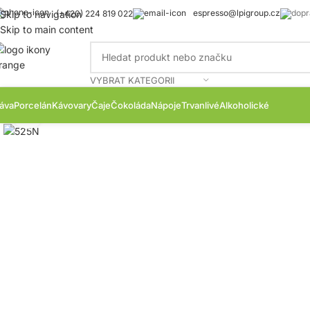
espresso@lpigroup.cz
Skip to navigation
(+420) 224 819 022
Skip to main content
VYBRAT KATEGORII
áva
Porcelán
Kávovary
Čaje
Čokoláda
Nápoje
Trvanlivé
Alkoholické
Zobrazit produktovou fotku