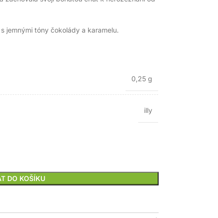
 s jemnými tóny čokolády a karamelu.
0,25 g
illy
AT DO KOŠÍKU