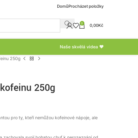
Domů
Procházet položky
0
0,00
Kč
Naše skvělá videa ❤
ofeinu 250g
 kofeinu 250g
iantou pro ty, kteří nemůžou kofeinové nápoje, ale
áva zachovala svojí bohatou chuť k nerozeznání od