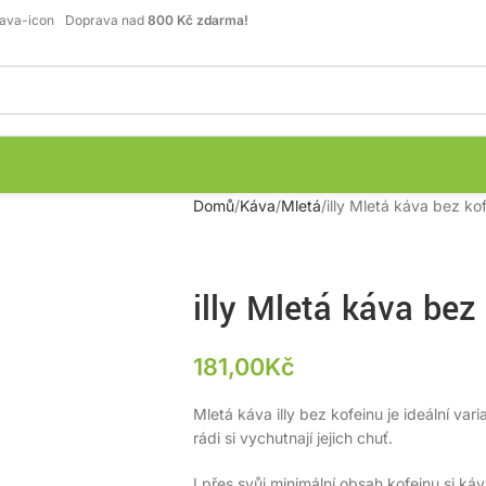
Doprava nad
800 Kč zdarma!
Domů
Káva
Mletá
illy Mletá káva bez k
illy Mletá káva bez
181,00
Kč
Mletá káva illy bez kofeinu je ideální var
rádi si vychutnají jejich chuť.
I přes svůj minimální obsah kofeinu si k