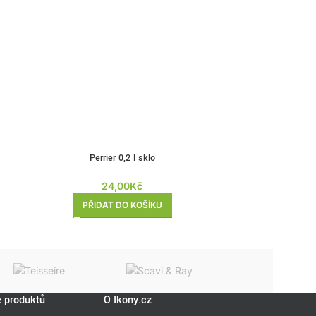
Perrier 0,2 l sklo
GOLDBERG Me
24,00
Kč
PŘIDAT DO KOŠÍKU
PŘI
e produktů
O Ikony.cz