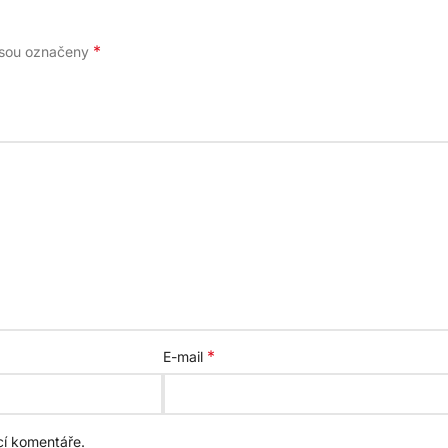
*
jsou označeny
*
E-mail
cí komentáře.