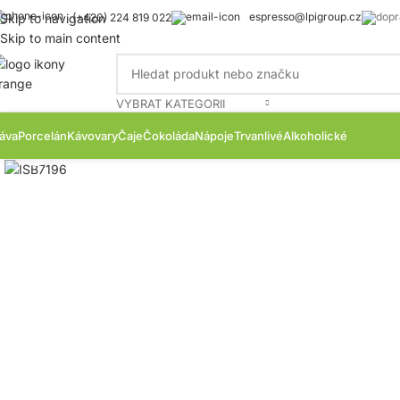
espresso@lpigroup.cz
Skip to navigation
(+420) 224 819 022
Skip to main content
VYBRAT KATEGORII
áva
Porcelán
Kávovary
Čaje
Čokoláda
Nápoje
Trvanlivé
Alkoholické
Zobrazit produktovou fotku