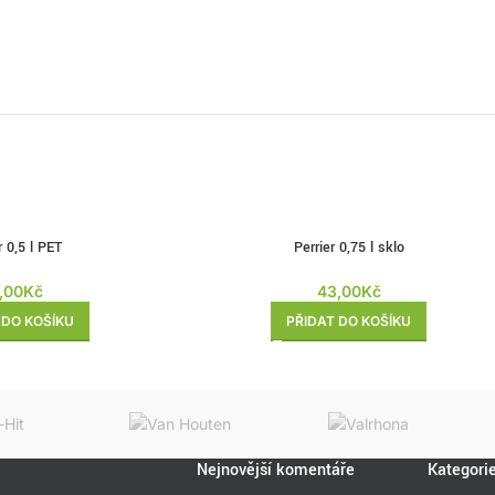
r 0,5 l PET
Perrier 0,75 l sklo
,00
Kč
43,00
Kč
 DO KOŠÍKU
PŘIDAT DO KOŠÍKU
Nejnovější komentáře
Kategori