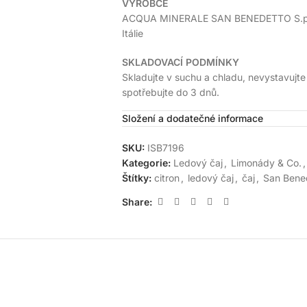
VÝROBCE
ACQUA MINERALE SAN BENEDETTO S.p.A.
Itálie
SKLADOVACÍ PODMÍNKY
Skladujte v suchu a chladu, nevystavujte
spotřebujte do 3 dnů.
Složení a dodatečné informace
SKU:
ISB7196
Kategorie:
Ledový čaj
,
Limonády & Co.
,
Štítky:
citron
,
ledový čaj
,
čaj
,
San Bene
Share: