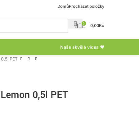
Domů
Procházet položky
0
0,00
Kč
Naše skvělá videa ❤
0,5l PET
 Lemon 0,5l PET