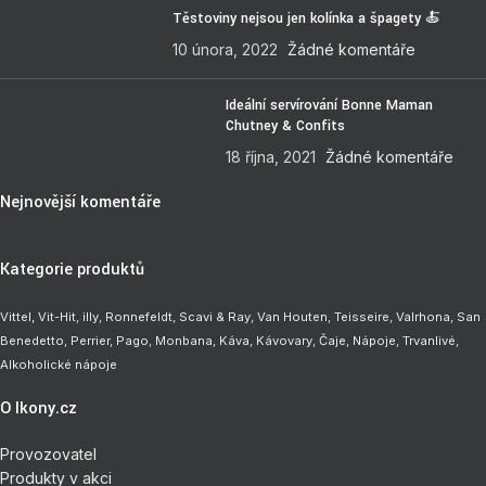
Těstoviny nejsou jen kolínka a špagety 🍝
10 února, 2022
Žádné komentáře
Ideální servírování Bonne Maman
Chutney & Confits
18 října, 2021
Žádné komentáře
Nejnovější komentáře
Kategorie produktů
Vittel,
Vit-Hit
,
illy
,
Ronnefeldt
,
Scavi & Ray
,
Van Houten
,
Teisseire
,
Valrhona
,
San
Benedetto
,
Perrier
,
Pago
,
Monbana
,
Káva
,
Kávovary
,
Čaje
,
Nápoje
,
Trvanlivé
,
Alkoholické nápoje
O Ikony.cz
Provozovatel
Produkty v akci