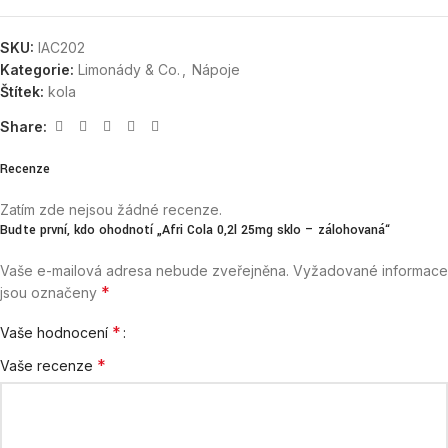
SKU:
IAC202
Kategorie:
Limonády & Co.
,
Nápoje
Štítek:
kola
Share:
Recenze
Zatím zde nejsou žádné recenze.
Buďte první, kdo ohodnotí „Afri Cola 0,2l 25mg sklo – zálohovaná“
Vaše e-mailová adresa nebude zveřejněna.
Vyžadované informace
*
jsou označeny
*
Vaše hodnocení
*
Vaše recenze