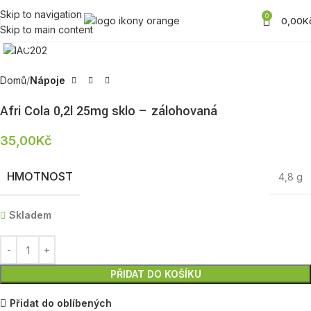
Skip to navigation
0
0,00
K
Skip to main content
Zobrazit produktovou fotku
Domů
Nápoje
Afri Cola 0,2l 25mg sklo – zálohovaná
35,00
Kč
HMOTNOST
4,8 g
Skladem
PŘIDAT DO KOŠÍKU
Přidat do oblíbených