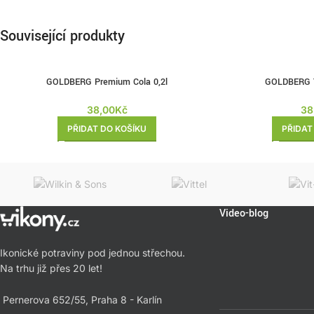
Související produkty
GOLDBERG Premium Cola 0,2l
GOLDBERG T
38,00
Kč
38
PŘIDAT DO KOŠÍKU
PŘIDAT
Video-blog
Ikonické potraviny pod jednou střechou.
Na trhu již přes 20 let!
Pernerova 652/55, Praha 8 - Karlín