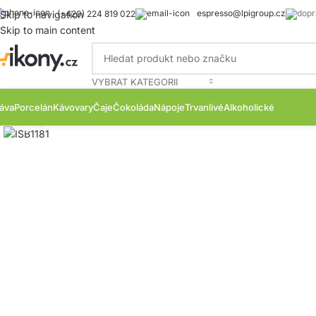
espresso@lpigroup.cz
Skip to navigation
(+420) 224 819 022
Skip to main content
VYBRAT KATEGORII
áva
Porcelán
Kávovary
Čaje
Čokoláda
Nápoje
Trvanlivé
Alkoholické
Zobrazit produktovou fotku