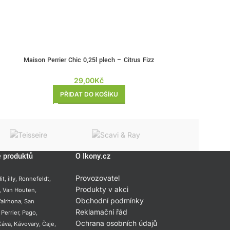
e
Maison Perrier Chic 0,25l plech – Citrus Fizz
Maison Perrier C
29,00
Kč
PŘIDAT DO KOŠÍKU
PŘI
e produktů
O Ikony.cz
Provozovatel
it
,
illy
,
Ronnefeldt
,
Produkty v akci
,
Van Houten
,
Obchodní podmínky
alrhona
,
San
Reklamační řád
,
Perrier
,
Pago
,
Ochrana osobních údajů
Káva
,
Kávovary
,
Čaje
,