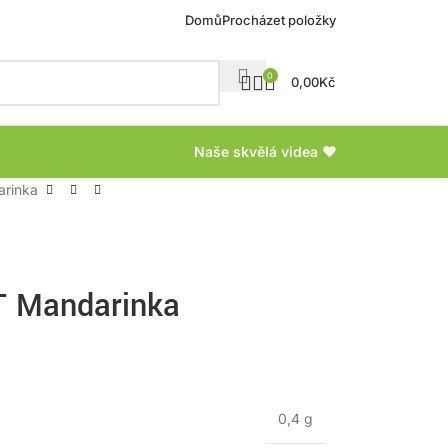
Domů
Procházet položky
0
0,00
Kč
Naše skvělá videa ❤
arinka
T Mandarinka
0,4 g