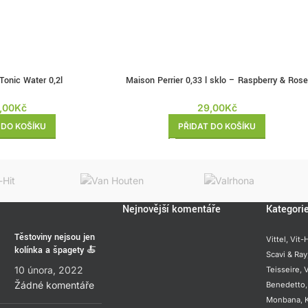
onic Water 0,2l
Maison Perrier 0,33 l sklo – Raspberry & Ros
,00
Kč
29,00
Kč
 DO KOŠÍKU
PŘIDAT DO KOŠÍKU
Nejnovější komentáře
Kategori
Těstoviny nejsou jen
Vittel,
Vit-H
kolínka a špagety 🍝
Scavi & Ray
10 února, 2022
Teisseire
,
V
Žádné komentáře
Benedetto
Monbana
,