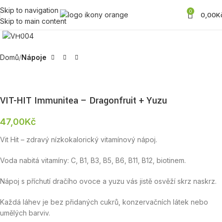
Skip to navigation
0
0,00
K
Skip to main content
Zobrazit produktovou fotku
Domů
Nápoje
VIT-HIT Immunitea – Dragonfruit + Yuzu
47,00
Kč
Vit Hit – zdravý nízkokalorický vitamínový nápoj.
Voda nabitá vitamíny: C, B1, B3, B5, B6, B11, B12, biotinem.
Nápoj s příchutí dračího ovoce a yuzu vás jistě osvěží skrz naskrz.
Každá láhev je bez přidaných cukrů, konzervačních látek nebo
umělých barviv.