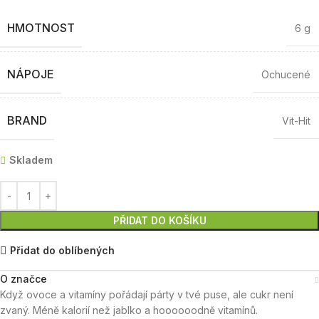
HMOTNOST
6 g
NÁPOJE
Ochucené
BRAND
Vit-Hit
Skladem
PŘIDAT DO KOŠÍKU
Přidat do oblíbených
O značce
Když ovoce a vitamíny pořádají párty v tvé puse, ale cukr není
zvaný. Méně kalorií než jablko a hoooooodně vitamínů.