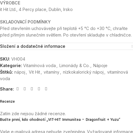
VÝROBCE
it Hit Ltd., 4 Percy place, Dublin, Irsko
SKLADOVACÍ PODMÍNKY
Před otevřením uchovávejte při teplotě +5 °C do +30 °C, chraňte
před přímým slunečním světlem. Po otevření skladujte v chladničce.
Složení a dodatečné informace
SKU:
VH004
Kategorie:
Vitamínová voda
,
Limonády & Co.
,
Nápoje
Štítků:
nápoj
,
Vit Hit
,
vitamíny
,
nízkokalorický nápoj
,
vitamínová
voda
Share:
Recenze
Zatím zde nejsou žádné recenze.
Buďte první, kdo ohodnotí „VIT-HIT Immunitea – Dragonfruit + Yuzu“
Vaše e-mailová adresa nebude zveřejněna.
Vyžadované informace