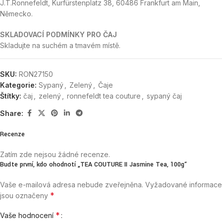
J.T.Ronnefeldt, Kurfürstenplatz 38, 60486 Frankfurt am Main,
Německo.
SKLADOVACÍ PODMÍNKY PRO ČAJ
Skladujte na suchém a tmavém místě.
SKU:
RON27150
Kategorie:
Sypaný
,
Zelený
,
Čaje
Štítky:
čaj
,
zelený
,
ronnefeldt tea couture
,
sypaný čaj
Share:
Recenze
Zatím zde nejsou žádné recenze.
Buďte první, kdo ohodnotí „TEA COUTURE II Jasmine Tea, 100g“
Vaše e-mailová adresa nebude zveřejněna.
Vyžadované informace
*
jsou označeny
*
Vaše hodnocení