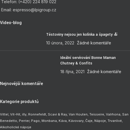
Telefon: (+420) 224 819 022
Email: espresso@lpigroup.cz
Video-blog
Těstoviny nejsou jen kolínka a špagety 🍝
10 února, 2022
Žádné komentáře
Ideální servírování Bonne Maman
Chutney & Confits
18 října, 2021
Žádné komentáře
Nejnovější komentáře
Kategorie produktů
Vittel,
Vit-Hit
,
illy
,
Ronnefeldt
,
Scavi & Ray
,
Van Houten
,
Teisseire
,
Valrhona
,
San
Benedetto
,
Perrier
,
Pago
,
Monbana
,
Káva
,
Kávovary
,
Čaje
,
Nápoje
,
Trvanlivé
,
Alkoholické nápoje