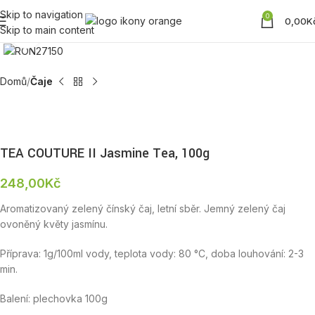
Skip to navigation
0
0,00
K
Skip to main content
Zobrazit produktovou fotku
Domů
Čaje
TEA COUTURE II Jasmine Tea, 100g
248,00
Kč
Aromatizovaný zelený čínský čaj, letní sběr. Jemný zelený čaj
ovoněný květy jasmínu.
Příprava: 1g/100ml vody, teplota vody: 80 °C, doba louhování: 2-3
min.
Balení: plechovka 100g