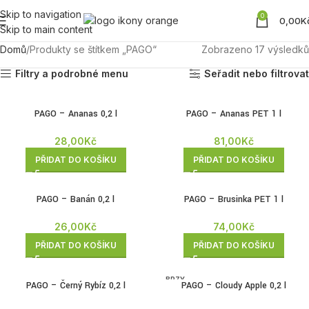
Skip to navigation
0
0,00
K
Skip to main content
Domů
Produkty se štítkem „PAGO“
Zobrazeno 17 výsledků
Filtry a podrobné menu
Seřadit nebo filtrovat
PAGO – Ananas 0,2 l
PAGO – Ananas PET 1 l
28,00
Kč
81,00
Kč
PŘIDAT DO KOŠÍKU
PŘIDAT DO KOŠÍKU
PAGO – Banán 0,2 l
PAGO – Brusinka PET 1 l
26,00
Kč
74,00
Kč
PŘIDAT DO KOŠÍKU
PŘIDAT DO KOŠÍKU
BRZY
PAGO – Černý Rybíz 0,2 l
PAGO – Cloudy Apple 0,2 l
ZPĚT