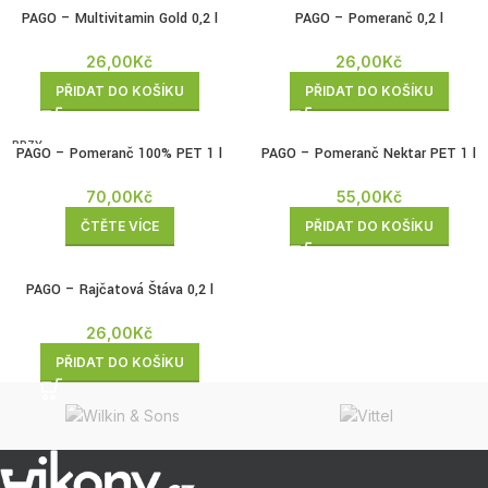
PAGO – Multivitamin Gold 0,2 l
PAGO – Pomeranč 0,2 l
26,00
Kč
26,00
Kč
PŘIDAT DO KOŠÍKU
PŘIDAT DO KOŠÍKU
BRZY
PAGO – Pomeranč 100% PET 1 l
PAGO – Pomeranč Nektar PET 1 l
ZPĚT
70,00
Kč
55,00
Kč
ČTĚTE VÍCE
PŘIDAT DO KOŠÍKU
PAGO – Rajčatová Šťáva 0,2 l
26,00
Kč
PŘIDAT DO KOŠÍKU