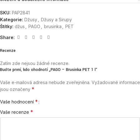
SKU:
PAP2841
Kategorie:
Džusy
,
Džusy a Sirupy
Štítky:
džus
,
PAGO
,
brusinka
,
PET
Share:
Recenze
Zatím zde nejsou žádné recenze.
Buďte první, kdo ohodnotí „PAGO – Brusinka PET 1 l“
Vaše e-mailová adresa nebude zveřejněna.
Vyžadované informace
*
jsou označeny
*
Vaše hodnocení
*
Vaše recenze