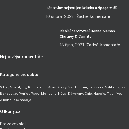
Těstoviny nejsou jen kolínka a špagety 🍝
10 února, 2022
Žádné komentáře
Ideální servírování Bonne Maman
Chutney & Confits
18 října, 2021
Žádné komentáře
Nejnovější komentáře
Kategorie produktů
Vittel,
Vit-Hit
,
illy
,
Ronnefeldt
,
Scavi & Ray
,
Van Houten
,
Teisseire
,
Valrhona
,
San
Benedetto
,
Perrier
,
Pago
,
Monbana
,
Káva
,
Kávovary
,
Čaje
,
Nápoje
,
Trvanlivé
,
Alkoholické nápoje
O Ikony.cz
Provozovatel