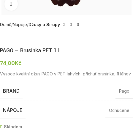
Zobrazit produktovou fotku
Domů
Nápoje
Džusy a Sirupy
PAGO – Brusinka PET 1 l
74,00
Kč
Vysoce kvalitní džus PAGO v PET lahvích, příchuť brusinka, 1l láhev.
BRAND
Pago
NÁPOJE
Ochucené
Skladem