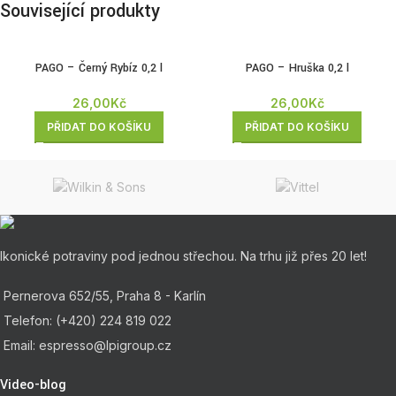
Související produkty
PAGO – Černý Rybíz 0,2 l
PAGO – Hruška 0,2 l
26,00
Kč
26,00
Kč
PŘIDAT DO KOŠÍKU
PŘIDAT DO KOŠÍKU
Ikonické potraviny pod jednou střechou. Na trhu již přes 20 let!
Pernerova 652/55, Praha 8 - Karlín
Telefon: (+420) 224 819 022
Email: espresso@lpigroup.cz
Video-blog