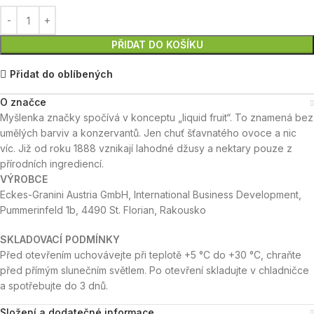
PŘIDAT DO KOŠÍKU
Přidat do oblíbených
O značce
Myšlenka značky spočívá v konceptu „liquid fruit“. To znamená bez
umělých barviv a konzervantů. Jen chuť šťavnatého ovoce a nic
víc. Již od roku 1888 vznikají lahodné džusy a nektary pouze z
přírodních ingrediencí.
VÝROBCE
Eckes-Granini Austria GmbH, International Business Development,
Pummerinfeld 1b, 4490 St. Florian, Rakousko
SKLADOVACÍ PODMÍNKY
Před otevřením uchovávejte při teplotě +5 °C do +30 °C, chraňte
před přímým slunečním světlem. Po otevření skladujte v chladničce
a spotřebujte do 3 dnů.
Složení a dodatečné informace