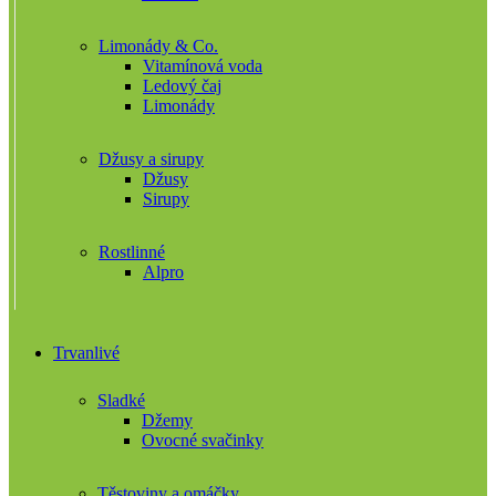
Limonády & Co.
Vitamínová voda
Ledový čaj
Limonády
Džusy a sirupy
Džusy
Sirupy
Rostlinné
Alpro
Trvanlivé
Sladké
Džemy
Ovocné svačinky
Těstoviny a omáčky