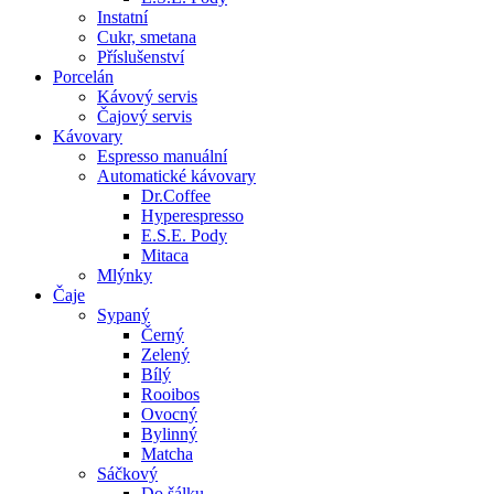
Instatní
Cukr, smetana
Příslušenství
Porcelán
Kávový servis
Čajový servis
Kávovary
Espresso manuální
Automatické kávovary
Dr.Coffee
Hyperespresso
E.S.E. Pody
Mitaca
Mlýnky
Čaje
Sypaný
Černý
Zelený
Bílý
Rooibos
Ovocný
Bylinný
Matcha
Sáčkový
Do šálku