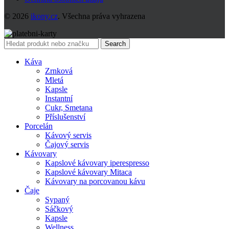
© 2026
ikony.cz
. Všechna práva vyhrazena
Search
Káva
Zrnková
Mletá
Kapsle
Instantní
Cukr, Smetana
Příslušenství
Porcelán
Kávový servis
Čajový servis
Kávovary
Kapslové kávovary iperespresso
Kapslové kávovary Mitaca
Kávovary na porcovanou kávu
Čaje
Sypaný
Sáčkový
Kapsle
Wellness