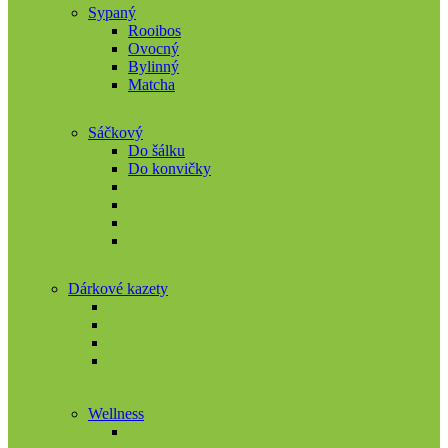
Sypaný
Rooibos
Ovocný
Bylinný
Matcha
Sáčkový
Do šálku
Do konvičky
Dárkové kazety
Wellness