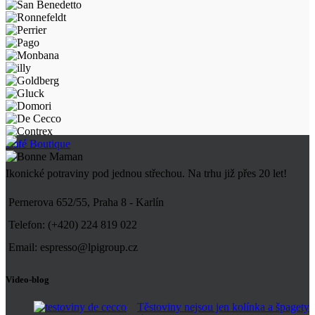
Café Boutique
Ikonické potraviny pod jednou střechou. Na trhu již přes 20 let!
Pernerova 652/55, Praha 8 - Karlín
Telefon: (+420) 224 819 022
Email: espresso@lpigroup.cz
Video-blog
Těstoviny nejsou jen kolínka a špagety