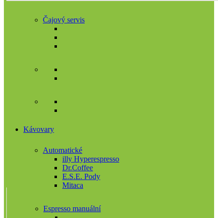
Čajový servis
Kávovary
Automatické
illy Hyperespresso
Dr.Coffee
E.S.E. Pody
Mitaca
Espresso manuální