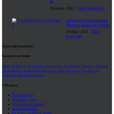
🍝
10 února, 2022
Žádné komentáře
Ideální servírování Bonne
Maman Chutney & Confits
18 října, 2021
Žádné
komentáře
Nejnovější komentáře
Kategorie produktů
Vittel,
Vit-Hit
,
illy
,
Ronnefeldt
,
Scavi & Ray
,
Van Houten
,
Teisseire
,
Valrhona
,
San Benedetto
,
Perrier
,
Pago
,
Monbana
,
Káva
,
Kávovary
,
Čaje
,
Nápoje
,
Trvanlivé
,
Alkoholické nápoje
O Ikony.cz
Provozovatel
Produkty v akci
Obchodní podmínky
Reklamační řád
Ochrana osobních údajů