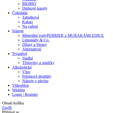
BIO
BIO
Dárkové kazety
Čokoláda
Tabulková
Kakao
Na vaření
Nápoje
Minerální vody
PERRIER x MURAKAMI EDICE
Limonády & Co.
Džusy a Sirupy
Alternativní
Trvanlivé
Sladké
Těstoviny a omáčky
Alkoholické
Víno
Prémiové destiláty
Nápoje v plechu
Videoblog
Wishlist
Login / Register
Obsah košíku
Zavřít
Přihlásit se