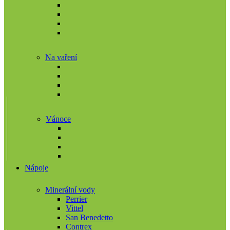
Na vaření
Vánoce
Nápoje
Minerální vody
Perrier
Vittel
San Benedetto
Contrex