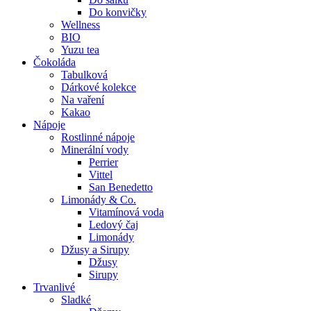
Do konvičky
Wellness
BIO
Yuzu tea
Čokoláda
Tabulková
Dárkové kolekce
Na vaření
Kakao
Nápoje
Rostlinné nápoje
Minerální vody
Perrier
Vittel
San Benedetto
Limonády & Co.
Vitamínová voda
Ledový čaj
Limonády
Džusy a Sirupy
Džusy
Sirupy
Trvanlivé
Sladké