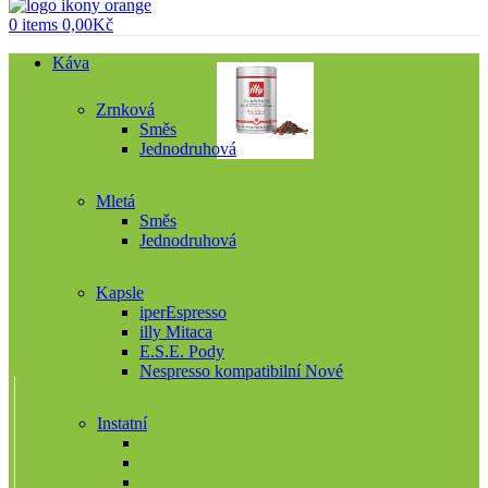
0
items
0,00
Kč
Káva
Zrnková
Směs
Jednodruhová
Mletá
Směs
Jednodruhová
Kapsle
iperEspresso
illy Mitaca
E.S.E. Pody
Nespresso kompatibilní
Nové
Instatní