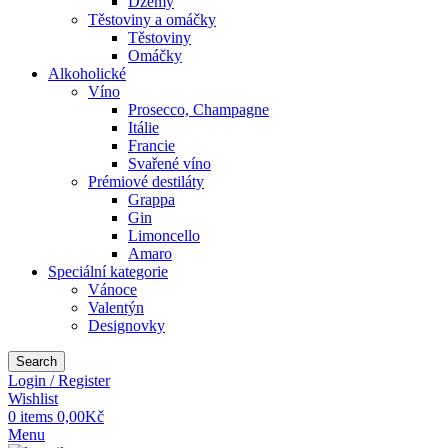
Džemy
Těstoviny a omáčky
Těstoviny
Omáčky
Alkoholické
Víno
Prosecco, Champagne
Itálie
Francie
Svařené víno
Prémiové destiláty
Grappa
Gin
Limoncello
Amaro
Speciální kategorie
Vánoce
Valentýn
Designovky
Search
Login / Register
Wishlist
0
items
0,00
Kč
Menu