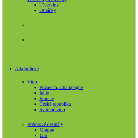
Těstoviny
Omáčky
Alkoholické
Víno
Prosecco, Champagne
Itálie
Francie
Česká republika
Svařené víno
Prémiové destiláty
Grappa
Gin