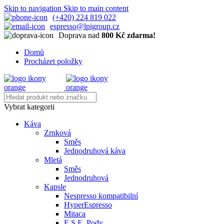
Skip to navigation
Skip to main content
(+420) 224 819 022
espresso@lpigroup.cz
Doprava nad
800 Kč zdarma!
Domů
Procházet položky
Vybrat kategorii
Káva
Zrnková
Směs
Jednodruhová káva
Mletá
Směs
Jednodruhová
Kapsle
Nespresso kompatibilní
HyperEspresso
Mitaca
E.S.E. Pody