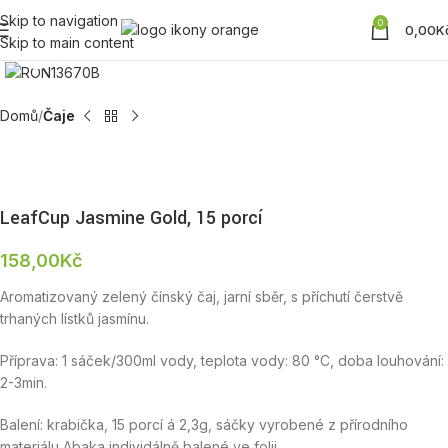
Skip to navigation
0
0,00
K
Skip to main content
Zobrazit produktovou fotku
Domů
Čaje
LeafCup Jasmine Gold, 15 porcí
158,00
Kč
Aromatizovaný zelený čínský čaj, jarní sběr, s příchutí čerstvě
trhaných lístků jasmínu.
Příprava: 1 sáček/300ml vody, teplota vody: 80 °C, doba louhování:
2-3min.
Balení: krabička, 15 porcí á 2,3g, sáčky vyrobené z přírodního
materiálu Abaka individálně balené ve folii.