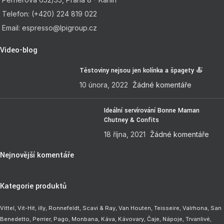
Telefon: (+420) 224 819 022
Email: espresso@lpigroup.cz
Video-blog
Těstoviny nejsou jen kolínka a špagety 🍝
10 února, 2022
Žádné komentáře
Ideální servírování Bonne Maman
Chutney & Confits
18 října, 2021
Žádné komentáře
Nejnovější komentáře
Kategorie produktů
Vittel,
Vit-Hit
,
illy
,
Ronnefeldt
,
Scavi & Ray
,
Van Houten
,
Teisseire
,
Valrhona
,
San
Benedetto
,
Perrier
,
Pago
,
Monbana
,
Káva
,
Kávovary
,
Čaje
,
Nápoje
,
Trvanlivé
,