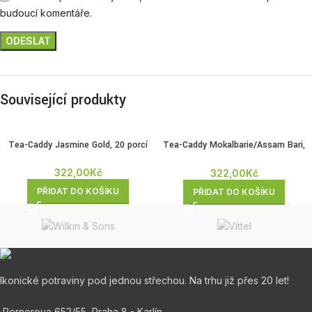
budoucí komentáře.
Související produkty
Tea-Caddy Jasmine Gold, 20 porcí
Tea-Caddy Mokalbarie/Assam Bari,
20 porcí
322,00
Kč
322,00
Kč
PŘIDAT DO KOŠÍKU
PŘIDAT DO KOŠÍKU
Ikonické potraviny pod jednou střechou. Na trhu již přes 20 let!
Pernerova 652/55, Praha 8 - Karlín