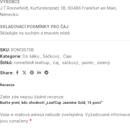
VÝROBCE
J.T.Ronnefeldt, Kurfürstenplatz 38, 60486 Frankfurt am Main,
Německo.
SKLADOVACÍ PODMÍNKY PRO ČAJ
Skladujte na suchém a tmavém místě.
SKU:
RON13670B
Kategorie:
Do šálku
,
Sáčkový
,
Čaje
Štítků:
ronnefeldt leafcup
,
čaj
,
sáčkový
,
jasmín
,
zelený
Share:
Recenze
Zatím zde nejsou žádné recenze.
Buďte první, kdo ohodnotí „LeafCup Jasmine Gold, 15 porcí“
Vaše e-mailová adresa nebude zveřejněna.
Vyžadované informace
*
jsou označeny