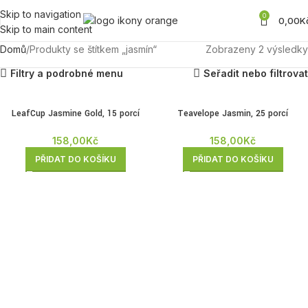
Skip to navigation
0
0,00
K
Skip to main content
Domů
Produkty se štítkem „jasmín“
Zobrazeny 2 výsledky
Filtry a podrobné menu
Seřadit nebo filtrovat
LeafCup Jasmine Gold, 15 porcí
Teavelope Jasmin, 25 porcí
158,00
Kč
158,00
Kč
PŘIDAT DO KOŠÍKU
PŘIDAT DO KOŠÍKU