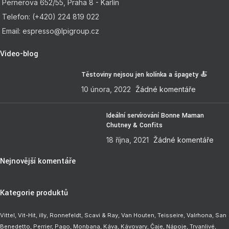
Pernerova 652/55, Praha 8 - Karlín
Telefon: (+420) 224 819 022
Email: espresso@lpigroup.cz
Video-blog
Těstoviny nejsou jen kolínka a špagety 🍝
10 února, 2022
Žádné komentáře
Ideální servírování Bonne Maman
Chutney & Confits
18 října, 2021
Žádné komentáře
Nejnovější komentáře
Kategorie produktů
Vittel,
Vit-Hit
,
illy
,
Ronnefeldt
,
Scavi & Ray
,
Van Houten
,
Teisseire
,
Valrhona
,
San
Benedetto
,
Perrier
,
Pago
,
Monbana
,
Káva
,
Kávovary
,
Čaje
,
Nápoje
,
Trvanlivé
,