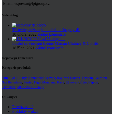
Email: espresso@lpigroup.cz
Video-blog
Těstoviny nejsou jen kolínka a špagety 🍝
10 února, 2022
Žádné komentáře
Ideální servírování Bonne Maman Chutney & Confits
18 října, 2021
Žádné komentáře
Nejnovější komentáře
Kategorie produktů
Vittel,
Vit-Hit
,
illy
,
Ronnefeldt
,
Scavi & Ray
,
Van Houten
,
Teisseire
,
Valrhona
,
San Benedetto
,
Perrier
,
Pago
,
Monbana
,
Káva
,
Kávovary
,
Čaje
,
Nápoje
,
Trvanlivé
,
Alkoholické nápoje
O Ikony.cz
Provozovatel
Produkty v akci