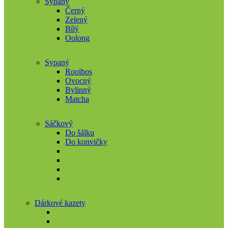
Sypaný
Černý
Zelený
Bílý
Oolong
Sypaný
Rooibos
Ovocný
Bylinný
Matcha
Sáčkový
Do šálku
Do konvičky
Dárkové kazety