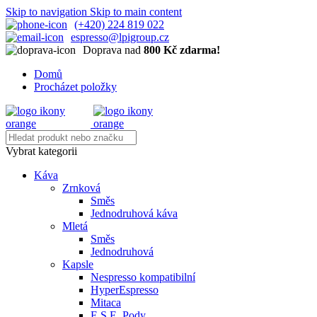
Skip to navigation
Skip to main content
(+420) 224 819 022
espresso@lpigroup.cz
Doprava nad
800 Kč zdarma!
Domů
Procházet položky
Vybrat kategorii
Káva
Zrnková
Směs
Jednodruhová káva
Mletá
Směs
Jednodruhová
Kapsle
Nespresso kompatibilní
HyperEspresso
Mitaca
E.S.E. Pody