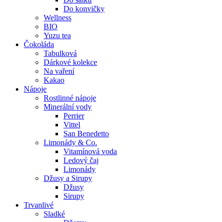
Do konvičky
Wellness
BIO
Yuzu tea
Čokoláda
Tabulková
Dárkové kolekce
Na vaření
Kakao
Nápoje
Rostlinné nápoje
Minerální vody
Perrier
Vittel
San Benedetto
Limonády & Co.
Vitamínová voda
Ledový čaj
Limonády
Džusy a Sirupy
Džusy
Sirupy
Trvanlivé
Sladké