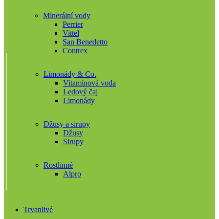
Minerální vody
Perrier
Vittel
San Benedetto
Contrex
Limonády & Co.
Vitamínová voda
Ledový čaj
Limonády
Džusy a sirupy
Džusy
Sirupy
Rostlinné
Alpro
Trvanlivé