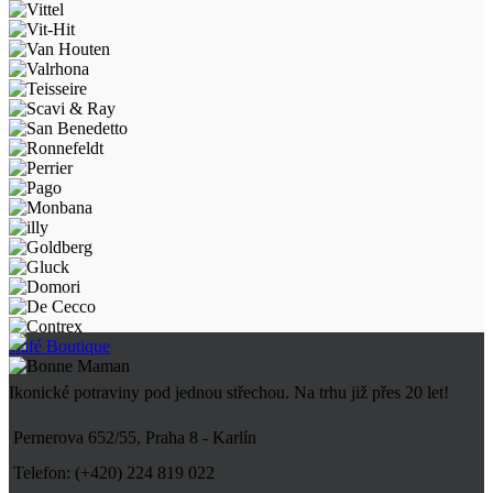
Café Boutique
Ikonické potraviny pod jednou střechou. Na trhu již přes 20 let!
Pernerova 652/55, Praha 8 - Karlín
Telefon: (+420) 224 819 022