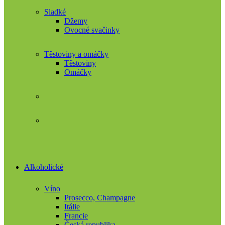
Sladké
Džemy
Ovocné svačinky
Těstoviny a omáčky
Těstoviny
Omáčky
Alkoholické
Víno
Prosecco, Champagne
Itálie
Francie
Česká republika