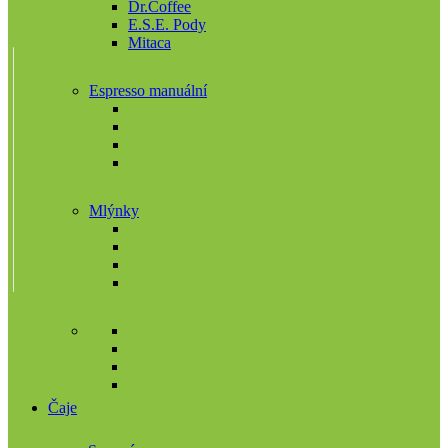
Dr.Coffee
E.S.E. Pody
Mitaca
Espresso manuální
Mlýnky
Čaje