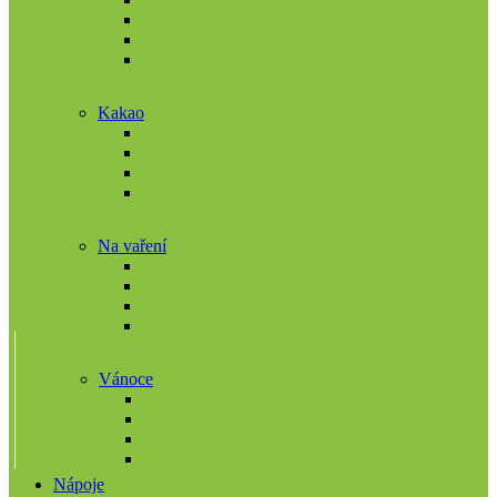
Kakao
Na vaření
Vánoce
Nápoje