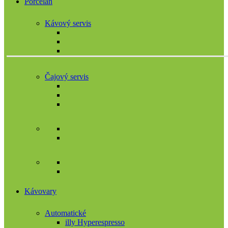
Porcelán
Kávový servis
Čajový servis
Kávovary
Automatické
illy Hyperespresso