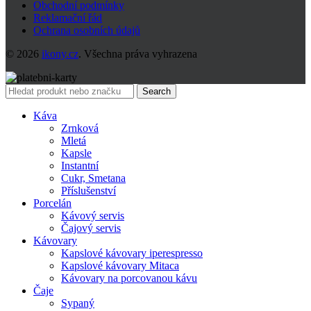
Obchodní podmínky
Reklamační řád
Ochrana osobních údajů
© 2026
ikony.cz
. Všechna práva vyhrazena
Search
Káva
Zrnková
Mletá
Kapsle
Instantní
Cukr, Smetana
Příslušenství
Porcelán
Kávový servis
Čajový servis
Kávovary
Kapslové kávovary iperespresso
Kapslové kávovary Mitaca
Kávovary na porcovanou kávu
Čaje
Sypaný