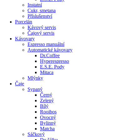
Instatní
Cukr, smetana
Příslušenství
Porcelán
Kávový servis
Čajový servis
Kávovary
Espresso manuální
Automatické kávovary
Dr.Coffee
Hyperespresso
E.S.E. Pody
Mitaca
Mlýnky
Čaje
Sypaný
Černý
Zelený
Bílý
Rooibos
Ovocný
Bylinný
Matcha
Sáčkový
Do šálku