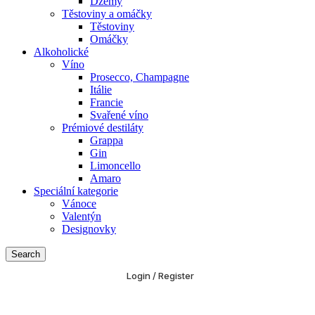
Džemy
Těstoviny a omáčky
Těstoviny
Omáčky
Alkoholické
Víno
Prosecco, Champagne
Itálie
Francie
Svařené víno
Prémiové destiláty
Grappa
Gin
Limoncello
Amaro
Speciální kategorie
Vánoce
Valentýn
Designovky
Search
Login / Register