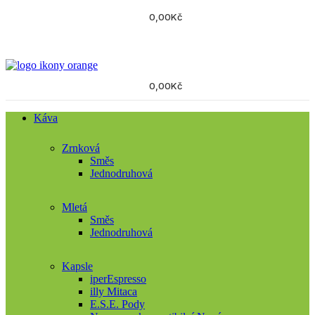
0,00
Kč
0,00
Kč
Káva
Zrnková
Směs
Jednodruhová
Mletá
Směs
Jednodruhová
Kapsle
iperEspresso
illy Mitaca
E.S.E. Pody