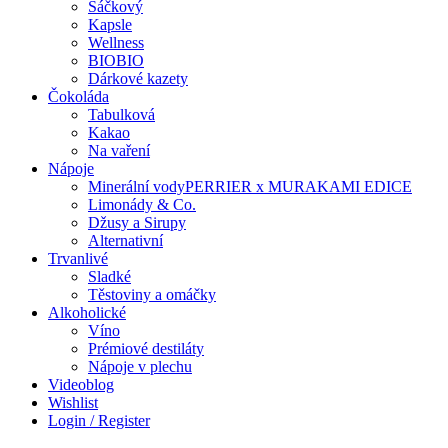
Sáčkový
Kapsle
Wellness
BIO
BIO
Dárkové kazety
Čokoláda
Tabulková
Kakao
Na vaření
Nápoje
Minerální vody
PERRIER x MURAKAMI EDICE
Limonády & Co.
Džusy a Sirupy
Alternativní
Trvanlivé
Sladké
Těstoviny a omáčky
Alkoholické
Víno
Prémiové destiláty
Nápoje v plechu
Videoblog
Wishlist
Login / Register