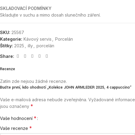
SKLADOVACÍ PODMÍNKY
Skladujte v suchu a mimo dosah slunečního záření.
SKU:
25567
Kategorie:
Kávový servis
,
Porcelán
Štítky:
2025
,
illy
,
porcelán
Share:
Recenze
Zatím zde nejsou žádné recenze.
Buďte první, kdo ohodnotí „Kolekce JOHN ARMLEDER 2025, 4 cappuccino“
Vaše e-mailová adresa nebude zveřejněna.
Vyžadované informace
*
jsou označeny
*
Vaše hodnocení
*
Vaše recenze