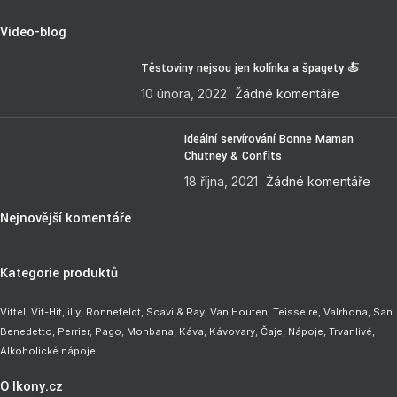
Video-blog
Těstoviny nejsou jen kolínka a špagety 🍝
10 února, 2022
Žádné komentáře
Ideální servírování Bonne Maman
Chutney & Confits
18 října, 2021
Žádné komentáře
Nejnovější komentáře
Kategorie produktů
Vittel,
Vit-Hit
,
illy
,
Ronnefeldt
,
Scavi & Ray
,
Van Houten
,
Teisseire
,
Valrhona
,
San
Benedetto
,
Perrier
,
Pago
,
Monbana
,
Káva
,
Kávovary
,
Čaje
,
Nápoje
,
Trvanlivé
,
Alkoholické nápoje
O Ikony.cz