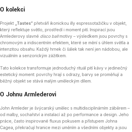
O kolekci
Projekt
„Tastes“
přetváří ikonickou illy espressotažičku v objekt,
který reflektuje světlo, prostředí i moment pití. Inspirací jsou
Armlederovy slavné
disco ball
motivy – výsledkem jsou povrchy s
chromovým a iridiscentním efektem, které se mění s úhlem světla a
intenzitou obsahu. Každý hrnek či šálek tak není jen nádobou, ale
vizuálním a senzorickým zážitkem.
Tato kolekce transformuje jednoduchý rituál pití kávy v jedinečný
estetický moment: povrchy hrají s odrazy, barvy se proměňují a
běžný objekt se stává malým uměleckým dílem.
O Johnu Armlederovi
John Armleder je švýcarský umělec s multidisciplinárním záběrem –
od malby, sochařství a instalací až po performance a design. Jeho
práce, často inspirované fluxus pokusem a přístupem Johna
Cagea, překračují hranice mezi uměním a všedními objekty a jsou