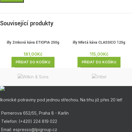
Související produkty
illy Zrnková káva ETIOPIA 250g
illy Mletá káva CLASSICO 125g
181,00
Kč
115,00
Kč
PŘIDAT DO KOŠÍKU
PŘIDAT DO KOŠÍKU
Ikonické potraviny pod jednou střechou. Na trhu již přes 20 let!
Pernerova 652/55, Praha 8 - Karlín
Telefon: (+420) 224 819 022
Email: espresso@lpigroup.cz