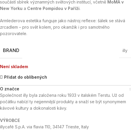
součástí sbírek významných světových institucí, včetně
MoMA v
New Yorku
a
Centre Pompidou v Paříži
.
Armlederova estetika funguje jako nástroj reflexe: šálek se stává
zrcadlem – pro svět kolem, pro okamžik i pro samotného
pozorovatele.
BRAND
illy
Není skladem
Přidat do oblíbených
O značce
Společnost illy byla založena roku 1933 v italském Terstu. Už od
počátku nabízí ty nejjemnější produkty a snaží se být synonymem
kávové kultury a dokonalosti kávy.
VÝROBCE
illycafé S.p.A. via flavia 110, 34147 Trieste, Italy