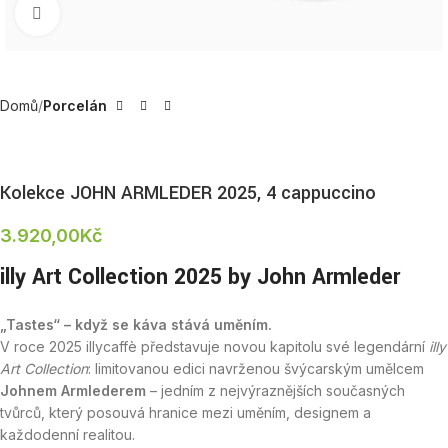
Zobrazit produktovou fotku
Domů
Porcelán
Kolekce JOHN ARMLEDER 2025, 4 cappuccino
3.920,00
Kč
illy Art Collection 2025 by John Armleder
„Tastes“ – když se káva stává uměním.
V roce 2025 illycaffè představuje novou kapitolu své legendární
illy
Art Collection
: limitovanou edici navrženou švýcarským umělcem
Johnem Armlederem
– jedním z nejvýraznějších současných
tvůrců, který posouvá hranice mezi uměním, designem a
každodenní realitou.