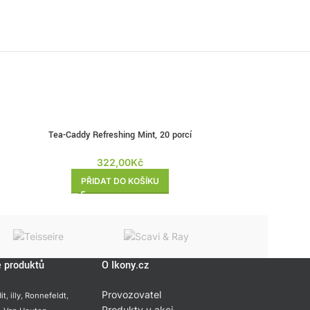
Tea-Caddy Refreshing Mint, 20 porcí
Teavelop
322,00
Kč
PŘIDAT DO KOŠÍKU
PŘI
e produktů
O Ikony.cz
Provozovatel
it
,
illy
,
Ronnefeldt
,
Produkty v akci