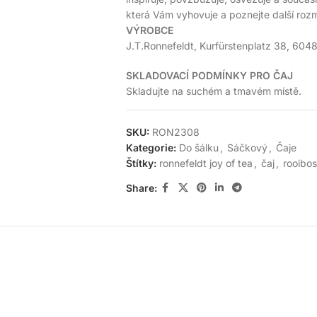
která Vám vyhovuje a poznejte další rozm
VÝROBCE
J.T.Ronnefeldt, Kurfürstenplatz 38, 60
SKLADOVACÍ PODMÍNKY PRO ČAJ
Skladujte na suchém a tmavém místě.
SKU:
RON2308
Kategorie:
Do šálku
,
Sáčkový
,
Čaje
Štítky:
ronnefeldt joy of tea
,
čaj
,
rooibos
Share: