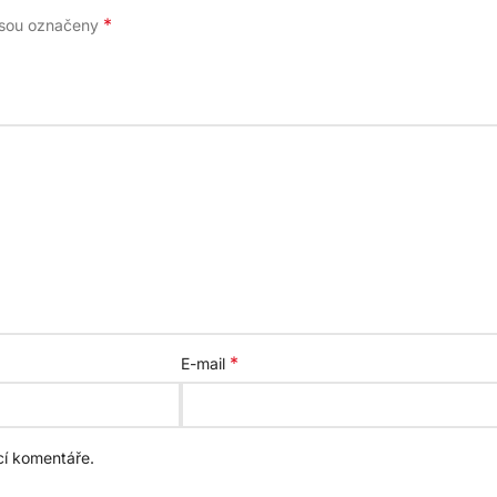
*
jsou označeny
*
E-mail
cí komentáře.