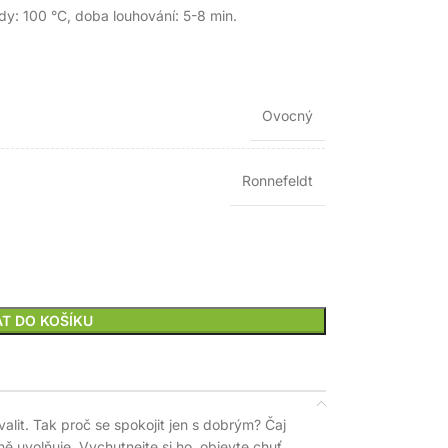
dy: 100 °C, doba louhování: 5-8 min.
Ovocný
Ronnefeldt
AT DO KOŠÍKU
lit. Tak proč se spokojit jen s dobrým? Čaj
ě uvolňuje. Vychutnejte si ho, objevte chuť,