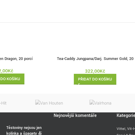
n Dragon, 20 porcí
Tea-Caddy Jungpana/Darj. Summer Gold, 20
porcí
2,00
Kč
322,00
Kč
 DO KOŠÍKU
PŘIDAT DO KOŠÍKU
Nejnovější komentáře
Kategori
Těstoviny nejsou jen
Vittel,
Vit-H
kolínka a špagety 🍝