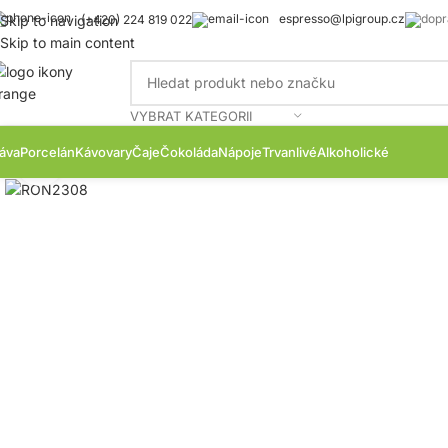
espresso@lpigroup.cz
Skip to navigation
(+420) 224 819 022
Skip to main content
VYBRAT KATEGORII
áva
Porcelán
Kávovary
Čaje
Čokoláda
Nápoje
Trvanlivé
Alkoholické
Zobrazit produktovou fotku