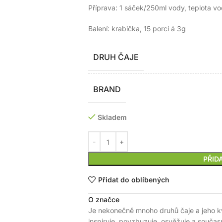
Příprava: 1 sáček/250ml vody, teplota vo
Balení: krabička, 15 porcí á 3g
DRUH ČAJE
BRAND
Skladem
PŘID
Přidat do oblíbených
O značce
Je nekonečně mnoho druhů čaje a jeho kva
inspiruje, povzbuzuje, osvěžuje a současn