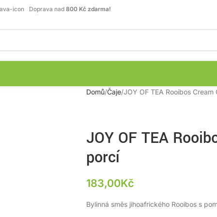
Doprava nad
800 Kč zdarma!
Domů
Čaje
JOY OF TEA Rooibos Cream O
JOY OF TEA Rooibo
porcí
183,00
Kč
Bylinná směs jihoafrického Rooibos s po