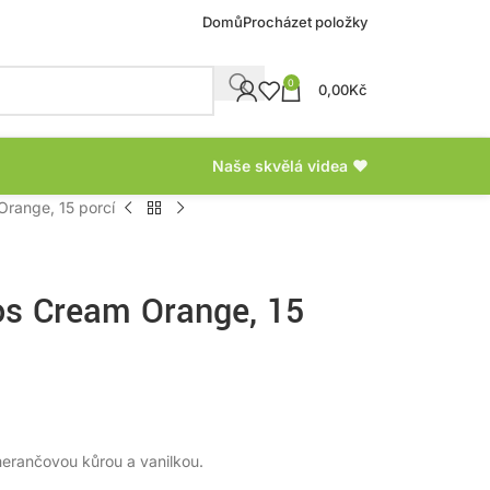
Domů
Procházet položky
0
0,00
Kč
Naše skvělá videa ❤
range, 15 porcí
s Cream Orange, 15
merančovou kůrou a vanilkou.