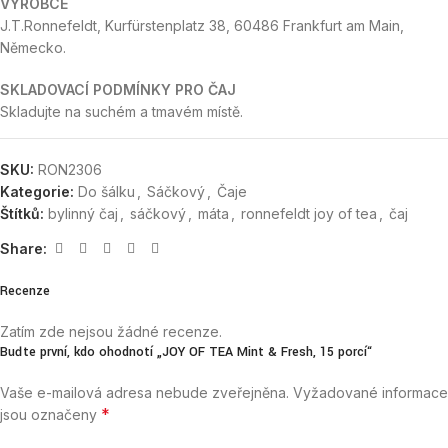
VÝROBCE
J.T.Ronnefeldt, Kurfürstenplatz 38, 60486 Frankfurt am Main,
Německo.
SKLADOVACÍ PODMÍNKY PRO ČAJ
Skladujte na suchém a tmavém místě.
SKU:
RON2306
Kategorie:
Do šálku
,
Sáčkový
,
Čaje
Štítků:
bylinný čaj
,
sáčkový
,
máta
,
ronnefeldt joy of tea
,
čaj
Share:
Recenze
Zatím zde nejsou žádné recenze.
Buďte první, kdo ohodnotí „JOY OF TEA Mint & Fresh, 15 porcí“
Vaše e-mailová adresa nebude zveřejněna.
Vyžadované informace
*
jsou označeny