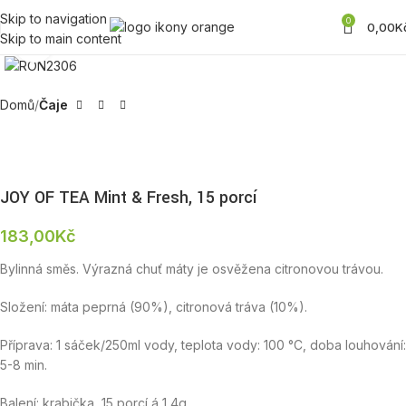
Skip to navigation
0
0,00
K
Skip to main content
Zobrazit produktovou fotku
Domů
Čaje
JOY OF TEA Mint & Fresh, 15 porcí
183,00
Kč
Bylinná směs. Výrazná chuť máty je osvěžena citronovou trávou.
Složení: máta peprná (90%), citronová tráva (10%).
Příprava: 1 sáček/250ml vody, teplota vody: 100 °C, doba louhování:
5-8 min.
Balení: krabička, 15 porcí á 1,4g