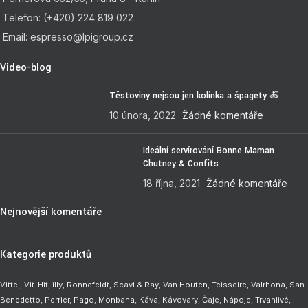
Telefon: (+420) 224 819 022
Email: espresso@lpigroup.cz
Video-blog
Těstoviny nejsou jen kolínka a špagety 🍝
10 února, 2022
Žádné komentáře
Ideální servírování Bonne Maman
Chutney & Confits
18 října, 2021
Žádné komentáře
Nejnovější komentáře
Kategorie produktů
Vittel,
Vit-Hit
,
illy
,
Ronnefeldt
,
Scavi & Ray
,
Van Houten
,
Teisseire
,
Valrhona
,
San
Benedetto
,
Perrier
,
Pago
,
Monbana
,
Káva
,
Kávovary
,
Čaje
,
Nápoje
,
Trvanlivé
,