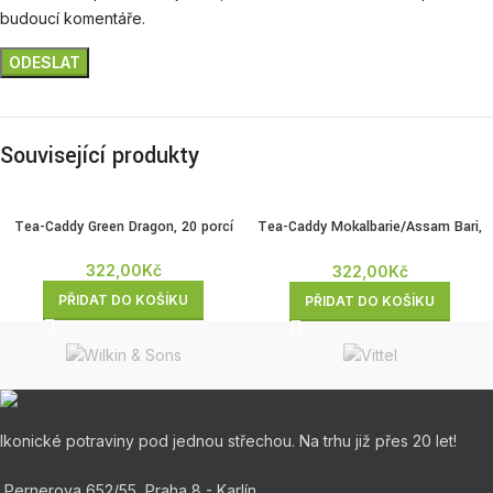
budoucí komentáře.
Související produkty
Tea-Caddy Green Dragon, 20 porcí
Tea-Caddy Mokalbarie/Assam Bari,
20 porcí
322,00
Kč
322,00
Kč
PŘIDAT DO KOŠÍKU
PŘIDAT DO KOŠÍKU
Ikonické potraviny pod jednou střechou. Na trhu již přes 20 let!
Pernerova 652/55, Praha 8 - Karlín