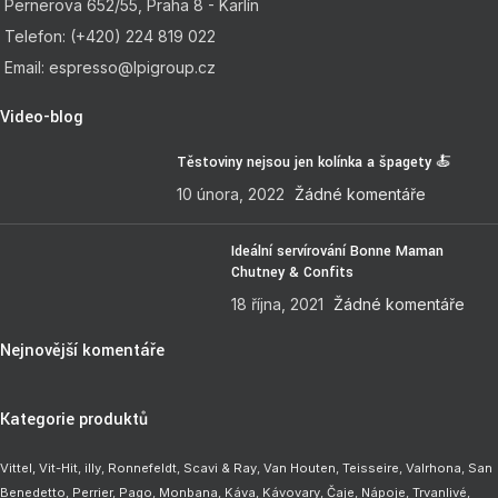
Pernerova 652/55, Praha 8 - Karlín
Telefon: (+420) 224 819 022
Email: espresso@lpigroup.cz
Video-blog
Těstoviny nejsou jen kolínka a špagety 🍝
10 února, 2022
Žádné komentáře
Ideální servírování Bonne Maman
Chutney & Confits
18 října, 2021
Žádné komentáře
Nejnovější komentáře
Kategorie produktů
Vittel,
Vit-Hit
,
illy
,
Ronnefeldt
,
Scavi & Ray
,
Van Houten
,
Teisseire
,
Valrhona
,
San
Benedetto
,
Perrier
,
Pago
,
Monbana
,
Káva
,
Kávovary
,
Čaje
,
Nápoje
,
Trvanlivé
,