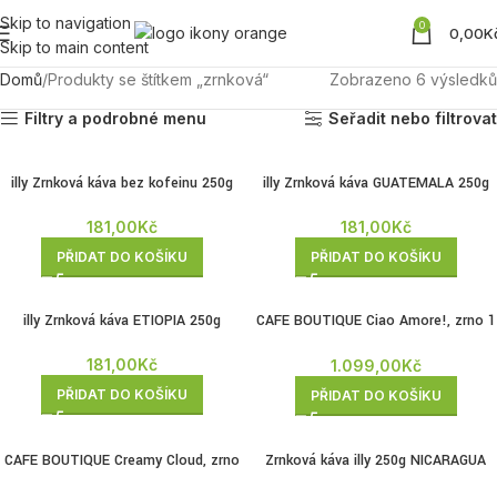
Skip to navigation
0
0,00
K
Skip to main content
Domů
Produkty se štítkem „zrnková“
Zobrazeno 6 výsledků
Filtry a podrobné menu
Seřadit nebo filtrovat
illy Zrnková káva bez kofeinu 250g
illy Zrnková káva GUATEMALA 250g
181,00
Kč
181,00
Kč
PŘIDAT DO KOŠÍKU
PŘIDAT DO KOŠÍKU
illy Zrnková káva ETIOPIA 250g
CAFE BOUTIQUE Ciao Amore!, zrno 1
kg
181,00
Kč
1.099,00
Kč
PŘIDAT DO KOŠÍKU
PŘIDAT DO KOŠÍKU
CAFE BOUTIQUE Creamy Cloud, zrno
Zrnková káva illy 250g NICARAGUA
1kg