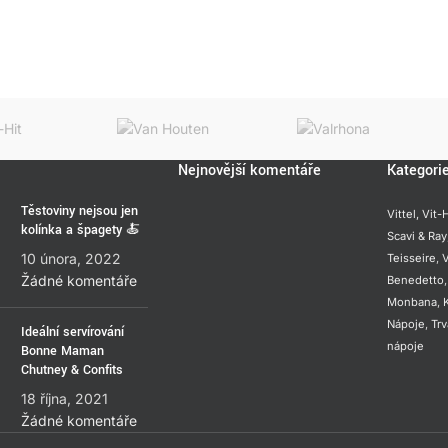
Nejnovější komentáře
Kategori
Těstoviny nejsou jen
Vittel,
Vit-H
kolínka a špagety 🍝
Scavi & Ray
10 února, 2022
Teisseire
,
V
Žádné komentáře
Benedetto
Monbana
,
Nápoje
,
Trv
Ideální servírování
nápoje
Bonne Maman
Chutney & Confits
18 října, 2021
Žádné komentáře