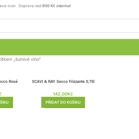
Doprava nad
800 Kč zdarma!
títkem „šumivé víno“
ecco Rosé
SCAVI & RAY Secco Frizzante 0,75l
75l
142,00
Kč
č
PŘIDAT DO KOŠÍKU
ŠÍKU