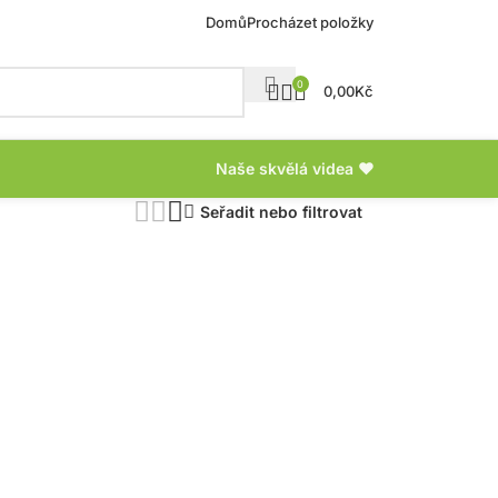
Domů
Procházet položky
0
0,00
Kč
Naše skvělá videa ❤
Seřadit nebo filtrovat