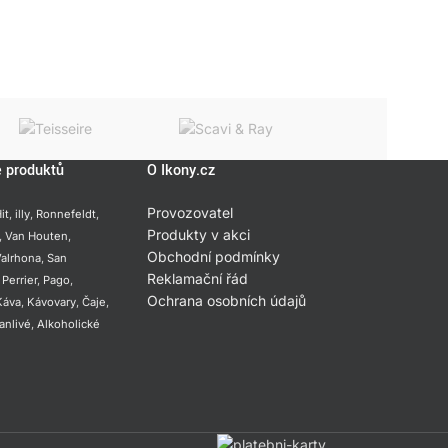
e produktů
O Ikony.cz
Provozovatel
it
,
illy
,
Ronnefeldt
,
Produkty v akci
,
Van Houten
,
Obchodní podmínky
alrhona
,
San
Reklamační řád
,
Perrier
,
Pago
,
Ochrana osobních údajů
Káva
,
Kávovary
,
Čaje
,
anlivé
,
Alkoholické