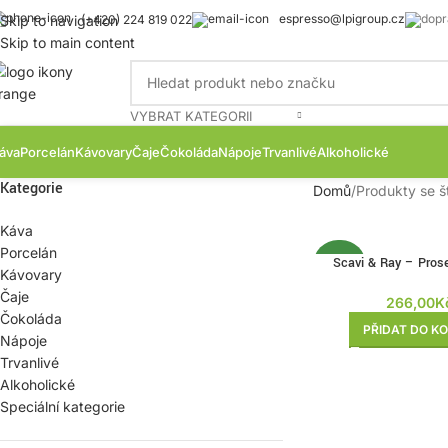
espresso@lpigroup.cz
Skip to navigation
(+420) 224 819 022
Skip to main content
VYBRAT KATEGORII
áva
Porcelán
Kávovary
Čaje
Čokoláda
Nápoje
Trvanlivé
Alkoholické
Kategorie
Domů
Produkty se š
Káva
Porcelán
Scavi & Ray – Pros
NOVÉ
Kávovary
Spumante 0,
Čaje
266,00
K
Čokoláda
PŘIDAT DO KO
Nápoje
Trvanlivé
Alkoholické
Speciální kategorie