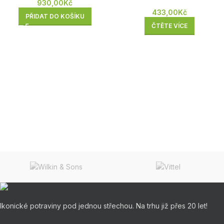
930,00
Kč
433,00
Kč
PŘIDAT DO KOŠÍKU
ČTĚTE VÍCE
Ikonické potraviny pod jednou střechou. Na trhu již přes 20 let!