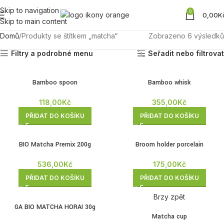
Skip to navigation
0
0,00
K
Skip to main content
Domů
Produkty se štítkem „matcha“
Zobrazeno 6 výsledků
Filtry a podrobné menu
Seřadit nebo filtrovat
Bamboo spoon
Bamboo whisk
118,00
Kč
355,00
Kč
PŘIDAT DO KOŠÍKU
PŘIDAT DO KOŠÍKU
BIO Matcha Premix 200g
Broom holder porcelain
536,00
Kč
175,00
Kč
PŘIDAT DO KOŠÍKU
PŘIDAT DO KOŠÍKU
Brzy zpět
GA BIO MATCHA HORAI 30g
Matcha cup