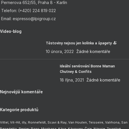
Pernerova 652/55, Praha 8 - Karlín
Telefon: (+420) 224 819 022
Email: espresso@lpigroup.cz
Video-blog
Těstoviny nejsou jen kolínka a špagety 🍝
10 února, 2022
Žádné komentáře
Ideální servírování Bonne Maman
Chutney & Confits
18 října, 2021
Žádné komentáře
Nejnovější komentáře
Kategorie produktů
Vittel,
Vit-Hit
,
illy
,
Ronnefeldt
,
Scavi & Ray
,
Van Houten
,
Teisseire
,
Valrhona
,
San
Benedetto
,
Perrier
,
Pago
,
Monbana
,
Káva
,
Kávovary
,
Čaje
,
Nápoje
,
Trvanlivé
,