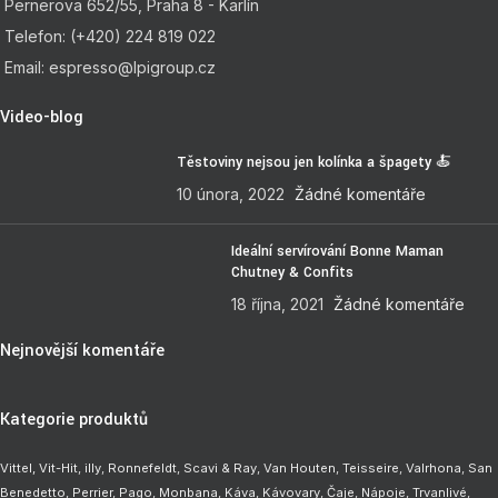
Pernerova 652/55, Praha 8 - Karlín
Telefon: (+420) 224 819 022
Email: espresso@lpigroup.cz
Video-blog
Těstoviny nejsou jen kolínka a špagety 🍝
10 února, 2022
Žádné komentáře
Ideální servírování Bonne Maman
Chutney & Confits
18 října, 2021
Žádné komentáře
Nejnovější komentáře
Kategorie produktů
Vittel,
Vit-Hit
,
illy
,
Ronnefeldt
,
Scavi & Ray
,
Van Houten
,
Teisseire
,
Valrhona
,
San
Benedetto
,
Perrier
,
Pago
,
Monbana
,
Káva
,
Kávovary
,
Čaje
,
Nápoje
,
Trvanlivé
,