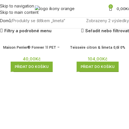
Skip to navigation
0
0,00
K
Skip to main content
Domů
Produkty se štítkem „limeta“
Zobrazeny 2 výsledky
Filtry a podrobné menu
Seřadit nebo filtrovat
Maison Perrier® Forever 1l PET –
Teisseire citron & limeta 0,6l 0%
Limetka
104,00
Kč
40,00
Kč
PŘIDAT DO KOŠÍKU
PŘIDAT DO KOŠÍKU