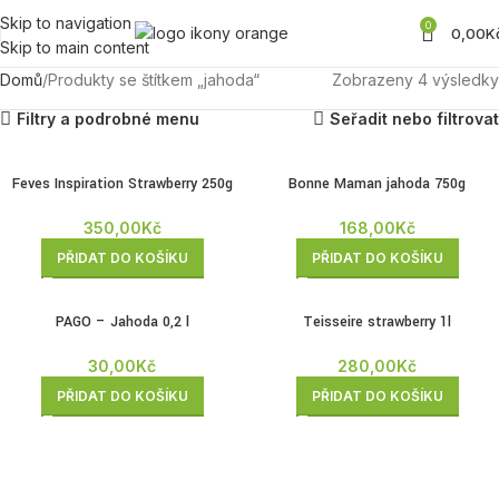
Skip to navigation
0
0,00
K
Skip to main content
Domů
Produkty se štítkem „jahoda“
Zobrazeny 4 výsledky
Filtry a podrobné menu
Seřadit nebo filtrovat
Feves Inspiration Strawberry 250g
Bonne Maman jahoda 750g
350,00
Kč
168,00
Kč
PŘIDAT DO KOŠÍKU
PŘIDAT DO KOŠÍKU
PAGO – Jahoda 0,2 l
Teisseire strawberry 1l
30,00
Kč
280,00
Kč
PŘIDAT DO KOŠÍKU
PŘIDAT DO KOŠÍKU