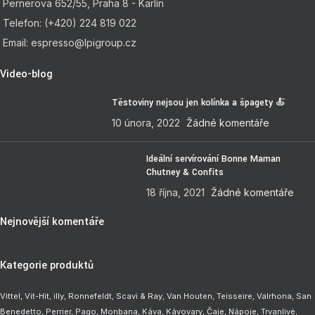
Pernerova 652/55, Praha 8 - Karlín
Telefon: (+420) 224 819 022
Email: espresso@lpigroup.cz
Video-blog
Těstoviny nejsou jen kolínka a špagety 🍝
10 února, 2022
Žádné komentáře
Ideální servírování Bonne Maman
Chutney & Confits
18 října, 2021
Žádné komentáře
Nejnovější komentáře
Kategorie produktů
Vittel,
Vit-Hit
,
illy
,
Ronnefeldt
,
Scavi & Ray
,
Van Houten
,
Teisseire
,
Valrhona
,
San
Benedetto
,
Perrier
,
Pago
,
Monbana
,
Káva
,
Kávovary
,
Čaje
,
Nápoje
,
Trvanlivé
,