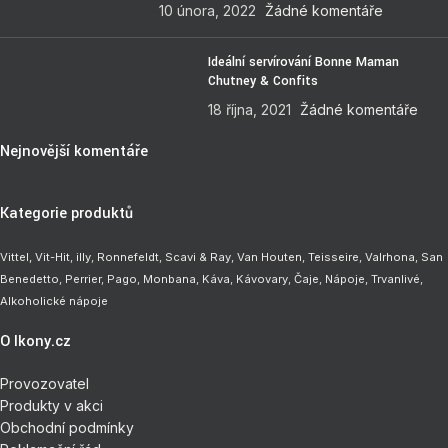
10 února, 2022
Žádné komentáře
Ideální servírování Bonne Maman
Chutney & Confits
18 října, 2021
Žádné komentáře
Nejnovější komentáře
Kategorie produktů
Vittel,
Vit-Hit
,
illy
,
Ronnefeldt
,
Scavi & Ray
,
Van Houten
,
Teisseire
,
Valrhona
,
San
Benedetto
,
Perrier
,
Pago
,
Monbana
,
Káva
,
Kávovary
,
Čaje
,
Nápoje
,
Trvanlivé
,
Alkoholické nápoje
O Ikony.cz
Provozovatel
Produkty v akci
Obchodní podmínky