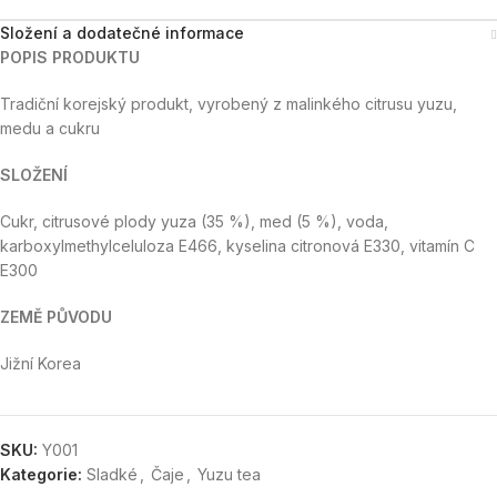
Složení a dodatečné informace
POPIS PRODUKTU
Tradiční korejský produkt, vyrobený z malinkého citrusu yuzu,
medu a cukru
SLOŽENÍ
Cukr, citrusové plody yuza (35 %), med (5 %), voda,
karboxylmethylceluloza E466, kyselina citronová E330, vitamín C
E300
ZEMĚ PŮVODU
Jižní Korea
SKU:
Y001
Kategorie:
Sladké
,
Čaje
,
Yuzu tea