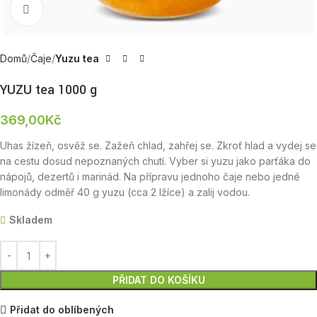
Zobrazit produktovou fotku
Domů
Čaje
Yuzu tea
YUZU tea 1000 g
369,00
Kč
Uhas žízeň, osvěž se. Zažeň chlad, zahřej se. Zkroť hlad a vydej se
na cestu dosud nepoznaných chutí. Vyber si yuzu jako parťáka do
nápojů, dezertů i marinád. Na přípravu jednoho čaje nebo jedné
limonády odměř 40 g yuzu (cca 2 lžíce) a zalij vodou.
Skladem
PŘIDAT DO KOŠÍKU
Přidat do oblíbených