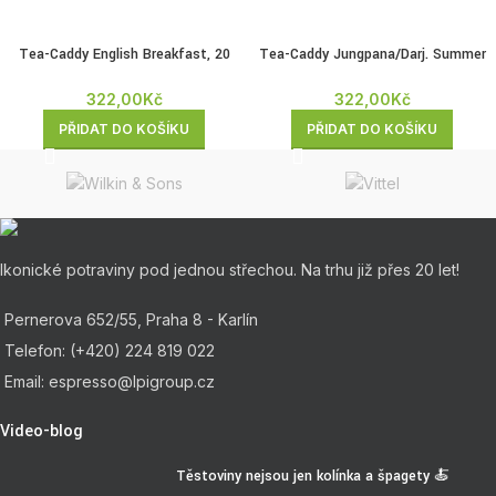
Tea-Caddy English Breakfast, 20
Tea-Caddy Jungpana/Darj. Summer
porcí
Gold, 20 porcí
322,00
Kč
322,00
Kč
PŘIDAT DO KOŠÍKU
PŘIDAT DO KOŠÍKU
Ikonické potraviny pod jednou střechou. Na trhu již přes 20 let!
Pernerova 652/55, Praha 8 - Karlín
Telefon: (+420) 224 819 022
Email: espresso@lpigroup.cz
Video-blog
Těstoviny nejsou jen kolínka a špagety 🍝