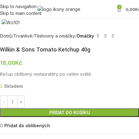
Skip to navigation
0
0,00
K
Skip to main content
Zobrazit produktovou fotku
Domů
Trvanlivé
Těstoviny a omáčky
Omáčky
Wilkin & Sons Tomato Ketchup 40g
18,00
Kč
Kečup oblíbený restauratéry po celém světě.
Skladem
PŘIDAT DO KOŠÍKU
Přidat do oblíbených