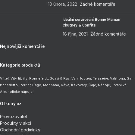
10 února, 2022
Žádné komentáře
Ideální servírování Bonne Maman
Chutney & Confits
18 října, 2021
Žádné komentáře
Nejnovější komentáře
Kategorie produktů
Vittel,
Vit-Hit
,
illy
,
Ronnefeldt
,
Scavi & Ray
,
Van Houten
,
Teisseire
,
Valrhona
,
San
Benedetto
,
Perrier
,
Pago
,
Monbana
,
Káva
,
Kávovary
,
Čaje
,
Nápoje
,
Trvanlivé
,
Alkoholické nápoje
O Ikony.cz
Provozovatel
Produkty v akci
Obchodní podmínky