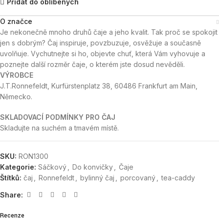
Přidat do oblíbených
O značce
Je nekonečně mnoho druhů čaje a jeho kvalit. Tak proč se spokojit
jen s dobrým? Čaj inspiruje, povzbuzuje, osvěžuje a současně
uvolňuje. Vychutnejte si ho, objevte chuť, která Vám vyhovuje a
poznejte další rozměr čaje, o kterém jste dosud nevěděli.
VÝROBCE
J.T.Ronnefeldt, Kurfürstenplatz 38, 60486 Frankfurt am Main,
Německo.
SKLADOVACÍ PODMÍNKY PRO ČAJ
Skladujte na suchém a tmavém místě.
SKU:
RON1300
Kategorie:
Sáčkový
,
Do konvičky
,
Čaje
Štítků:
čaj
,
Ronnefeldt
,
bylinný čaj
,
porcovaný
,
tea-caddy
Share:
Recenze