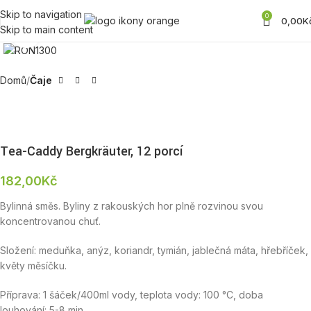
Skip to navigation
0
0,00
K
Skip to main content
Zobrazit produktovou fotku
Domů
Čaje
Tea-Caddy Bergkräuter, 12 porcí
182,00
Kč
Bylinná směs. Byliny z rakouských hor plně rozvinou svou
koncentrovanou chuť.
Složení: meduňka, anýz, koriandr, tymián, jablečná máta, hřebříček,
květy měsíčku.
Příprava: 1 šáček/400ml vody, teplota vody: 100 °C, doba
louhování: 5-8 min.