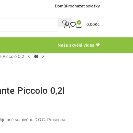
Domů
Procházet položky
0
0,00
Kč
Naše skvělá videa ❤
 Piccolo 0,2l
nte Piccolo 0,2l
říjemně šumivého D.O.C. Prosecca.