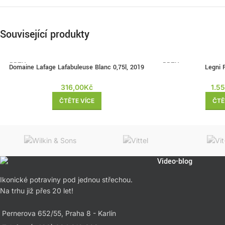
Související produkty
BRZY
BRZY
Domaine Lafage Lafabuleuse Blanc 0,75l, 2019
Legni R
ZPĚT
ZPĚT
316,00
Kč
1.5
ČTĚTE VÍCE
ČTĚ
Video-blog
Ikonické potraviny pod jednou střechou.
Na trhu již přes 20 let!
Pernerova 652/55, Praha 8 - Karlín