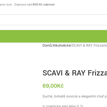
Doprava nad
800 Kč zdarma!
Domů
Alkoholické
SCAVI & RAY Frizzante
SCAVI & RAY Frizza
69,00
Kč
Suchá, bohatě ovocná a elegantní chuť p
V praktické mini láhvi 0,2l.