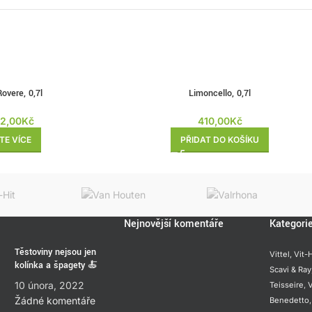
overe, 0,7l
Limoncello, 0,7l
52,00
Kč
410,00
Kč
TE VÍCE
PŘIDAT DO KOŠÍKU
Nejnovější komentáře
Kategori
Těstoviny nejsou jen
Vittel,
Vit-H
kolínka a špagety 🍝
Scavi & Ray
10 února, 2022
Teisseire
,
V
Žádné komentáře
Benedetto