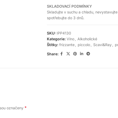
SKLADOVACÍ PODMÍNKY
Skladujte v suchu a chladu, nevystavujte
spotřebujte do 3 dnů.
SKU:
IPP4130
Kategorie:
Víno
,
Alkoholické
Štítky:
frizzante
,
piccolo
,
Scavi&Ray
,
p
Share:
*
jsou označeny