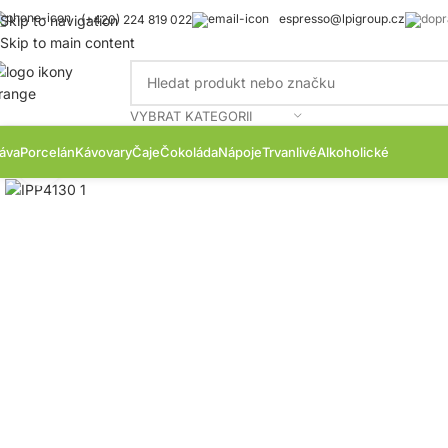
espresso@lpigroup.cz
Skip to navigation
(+420) 224 819 022
Skip to main content
VYBRAT KATEGORII
áva
Porcelán
Kávovary
Čaje
Čokoláda
Nápoje
Trvanlivé
Alkoholické
Zobrazit produktovou fotku