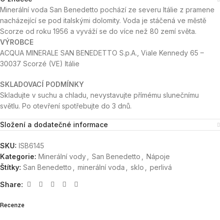
Minerální voda San Benedetto pochází ze severu Itálie z pramene
nacházející se pod italskými dolomity. Voda je stáčená ve městě
Scorze od roku 1956 a vyváží se do více než 80 zemí světa.
VÝROBCE
ACQUA MINERALE SAN BENEDETTO S.p.A., Viale Kennedy 65 –
30037 Scorzé (VE) Itálie
SKLADOVACÍ PODMÍNKY
Skladujte v suchu a chladu, nevystavujte přímému slunečnímu
světlu. Po otevření spotřebujte do 3 dnů.
Složení a dodatečné informace
SKU:
ISB6145
Kategorie:
Minerální vody
,
San Benedetto
,
Nápoje
Štítky:
San Benedetto
,
minerální voda
,
sklo
,
perlivá
Share:
Recenze