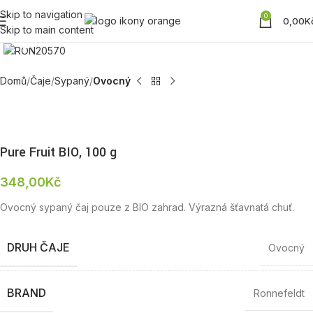
Skip to navigation
0
0,00
K
Skip to main content
Zobrazit produktovou fotku
Domů
Čaje
Sypaný
Ovocný
Pure Fruit BIO, 100 g
348,00
Kč
Ovocný sypaný čaj pouze z BIO zahrad. Výrazná šťavnatá chuť.
DRUH ČAJE
Ovocný
BRAND
Ronnefeldt