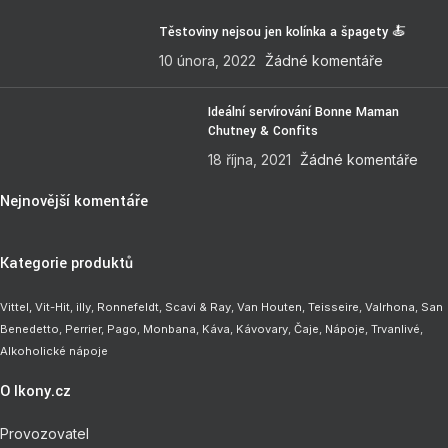
Těstoviny nejsou jen kolínka a špagety 🍝
10 února, 2022
Žádné komentáře
Ideální servírování Bonne Maman
Chutney & Confits
18 října, 2021
Žádné komentáře
Nejnovější komentáře
Kategorie produktů
Vittel,
Vit-Hit
,
illy
,
Ronnefeldt
,
Scavi & Ray
,
Van Houten
,
Teisseire
,
Valrhona
,
San
Benedetto
,
Perrier
,
Pago
,
Monbana
,
Káva
,
Kávovary
,
Čaje
,
Nápoje
,
Trvanlivé
,
Alkoholické nápoje
O Ikony.cz
Provozovatel