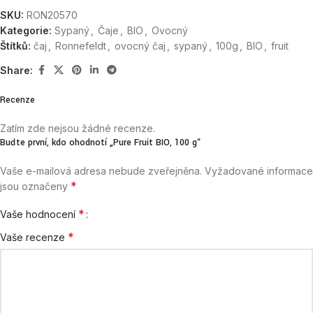
SKU:
RON20570
Kategorie:
Sypaný
,
Čaje
,
BIO
,
Ovocný
Štítků:
čaj
,
Ronnefeldt
,
ovocný čaj
,
sypaný
,
100g
,
BIO
,
fruit
Share:
Recenze
Zatím zde nejsou žádné recenze.
Buďte první, kdo ohodnotí „Pure Fruit BIO, 100 g“
Vaše e-mailová adresa nebude zveřejněna.
Vyžadované informace
*
jsou označeny
*
Vaše hodnocení
*
Vaše recenze