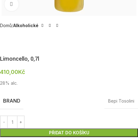
Zobrazit produktovou fotku
Domů
Alkoholické
Limoncello, 0,7l
410,00
Kč
28% alc.
BRAND
Bepi Tosolini
PŘIDAT DO KOŠÍKU