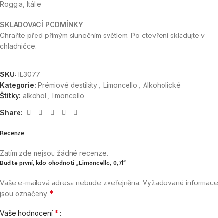
Roggia, Itálie
SKLADOVACÍ PODMÍNKY
Chraňte před přímým slunečním světlem. Po otevření skladujte v
chladničce.
SKU:
IL3077
Kategorie:
Prémiové destiláty
,
Limoncello
,
Alkoholické
Štítky:
alkohol
,
limoncello
Share:
Recenze
Zatím zde nejsou žádné recenze.
Buďte první, kdo ohodnotí „Limoncello, 0,7l“
Vaše e-mailová adresa nebude zveřejněna.
Vyžadované informace
*
jsou označeny
*
Vaše hodnocení