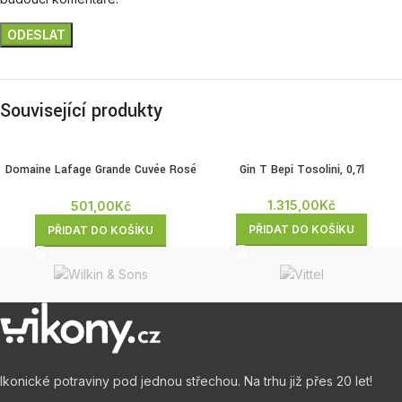
Související produkty
Domaine Lafage Grande Cuvée Rosé
Gin T Bepi Tosolini, 0,7l
0,75l
1.315,00
Kč
501,00
Kč
PŘIDAT DO KOŠÍKU
PŘIDAT DO KOŠÍKU
Ikonické potraviny pod jednou střechou. Na trhu již přes 20 let!