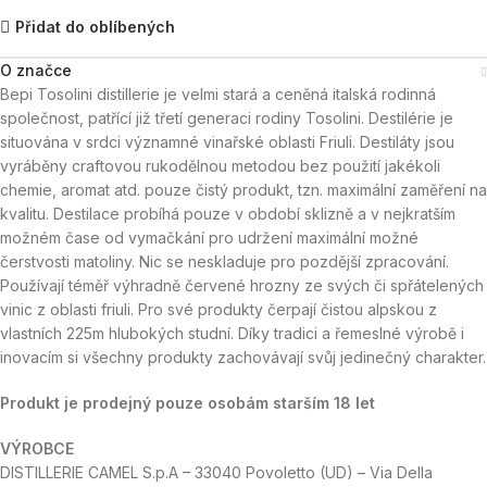
Přidat do oblíbených
O značce
Bepi Tosolini distillerie je velmi stará a ceněná italská rodinná
společnost, patřící již třetí generaci rodiny Tosolini. Destilérie je
situována v srdci významné vinařské oblasti Friuli. Destiláty jsou
vyráběny craftovou rukodělnou metodou bez použití jakékoli
chemie, aromat atd. pouze čistý produkt, tzn. maximální zaměření na
kvalitu. Destilace probíhá pouze v období sklizně a v nejkratším
možném čase od vymačkání pro udržení maximální možné
čerstvosti matoliny. Nic se neskladuje pro pozdější zpracování.
Používají téměř výhradně červené hrozny ze svých či spřátelených
vinic z oblasti friuli. Pro své produkty čerpají čistou alpskou z
vlastních 225m hlubokých studní. Díky tradici a řemeslné výrobě i
inovacím si všechny produkty zachovávají svůj jedinečný charakter.
Produkt je prodejný pouze osobám starším 18 let
VÝROBCE
DISTILLERIE CAMEL S.p.A – 33040 Povoletto (UD) – Via Della