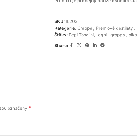
Produkt je prodejný pouze osobám star
VÝROBCE
DISTILLERIE CAMEL S.p.A – 33040 Povolet
SKU:
IL203
Kategorie:
Grappa
,
Prémiové destiláty
,
SKLADOVACÍ PODMÍNKY
Štítky:
Bepi Tosolini
,
legni
,
grappa
,
alko
Chraňte před přímým slunečním světlem. 
Share:
*
jsou označeny