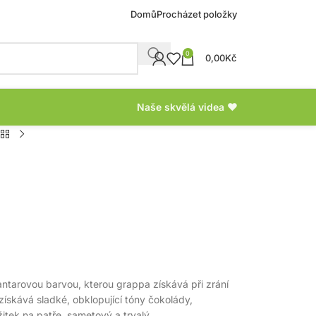
Domů
Procházet položky
0
0,00
Kč
Naše skvělá videa ❤
jantarovou barvou, kterou grappa získává při zrání
skává sladké, obklopující tóny čokolády,
žitek na patře, sametový a trvalý.