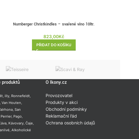
Nurnberger Christkindles – svařené víno 10ltr.
SCAVI & RAY
Bag in Box
823,00
Kč
PŘI
PŘIDAT DO KOŠÍKU
e produktů
O Ikony.cz
Provozovatel
it
,
illy
,
Ronnefeldt
,
Produkty v akci
,
Van Houten
,
Obchodní podmínky
alrhona
,
San
Reklamační řád
,
Perrier
,
Pago
,
Ochrana osobních údajů
Káva
,
Kávovary
,
Čaje
,
anlivé
,
Alkoholické