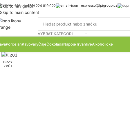
espresso@lpigroup.cz
Skip to navigation
(+420) 224 819 022
Skip to main content
VYBRAT KATEGORII
áva
Porcelán
Kávovary
Čaje
Čokoláda
Nápoje
Trvanlivé
Alkoholické
Zobrazit produktovou fotku
BRZY
ZPĚT