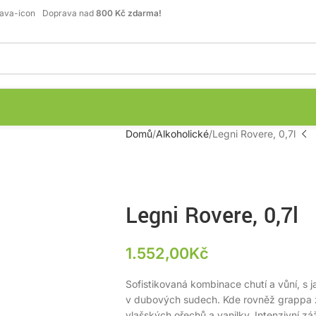
Doprava nad
800 Kč zdarma!
Domů
Alkoholické
Legni Rovere, 0,7l
Legni Rovere, 0,7l
1.552,00
Kč
Sofistikovaná kombinace chutí a vůní, s 
v dubových sudech. Kde rovněž grappa zí
vlašských ořechů a vanilky. Intenzivní zá