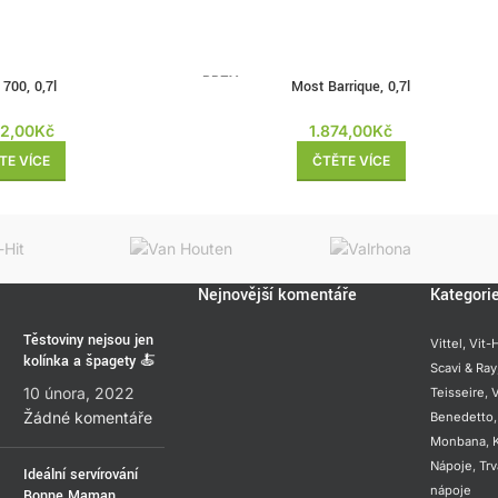
BRZY
700, 0,7l
Most Barrique, 0,7l
ZPĚT
62,00
Kč
1.874,00
Kč
TE VÍCE
ČTĚTE VÍCE
Nejnovější komentáře
Kategori
Těstoviny nejsou jen
Vittel,
Vit-H
kolínka a špagety 🍝
Scavi & Ray
10 února, 2022
Teisseire
,
V
Žádné komentáře
Benedetto
Monbana
,
Nápoje
,
Trv
Ideální servírování
nápoje
Bonne Maman