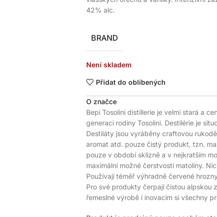
42% alc.
BRAND
Není skladem
Přidat do oblíbených
O značce
Bepi Tosolini distillerie je velmi stará a ce
generaci rodiny Tosolini. Destilérie je sit
Destiláty jsou vyráběny craftovou rukodě
aromat atd. pouze čistý produkt, tzn. ma
pouze v období sklizně a v nejkratším 
maximální možné čerstvosti matoliny. Nic
Používají téměř výhradně červené hrozny z
Pro své produkty čerpají čistou alpskou z
řemeslné výrobě i inovacím si všechny pr