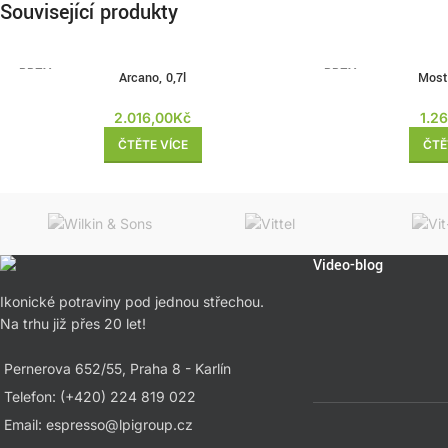
Související produkty
BRZY
BRZY
Arcano, 0,7l
Most 
ZPĚT
ZPĚT
2.016,00
Kč
1.2
ČTĚTE VÍCE
ČTĚ
Video-blog
Ikonické potraviny pod jednou střechou.
Na trhu již přes 20 let!
Pernerova 652/55, Praha 8 - Karlín
Telefon: (+420) 224 819 022
Email: espresso@lpigroup.cz