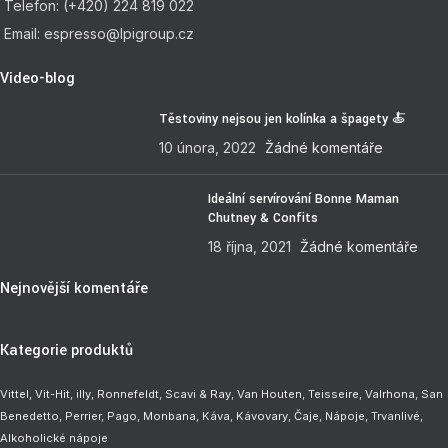
Telefon: (+420) 224 819 022
Email: espresso@lpigroup.cz
Video-blog
Těstoviny nejsou jen kolínka a špagety 🍝
10 února, 2022
Žádné komentáře
Ideální servírování Bonne Maman
Chutney & Confits
18 října, 2021
Žádné komentáře
Nejnovější komentáře
Kategorie produktů
Vittel,
Vit-Hit
,
illy
,
Ronnefeldt
,
Scavi & Ray
,
Van Houten
,
Teisseire
,
Valrhona
,
San
Benedetto
,
Perrier
,
Pago
,
Monbana
,
Káva
,
Kávovary
,
Čaje
,
Nápoje
,
Trvanlivé
,
Alkoholické nápoje