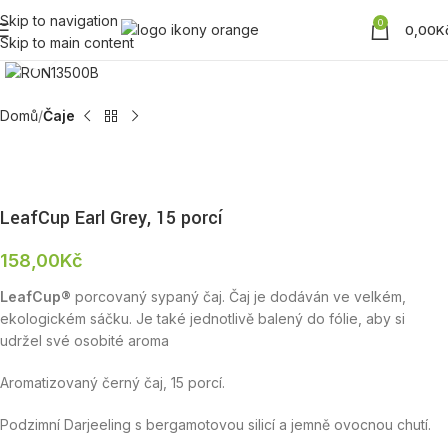
Skip to navigation
0
0,00
K
Skip to main content
Zobrazit produktovou fotku
Domů
Čaje
LeafCup Earl Grey, 15 porcí
158,00
Kč
LeafCup®
porcovaný sypaný čaj. Čaj je dodáván ve velkém,
ekologickém sáčku. Je také jednotlivě balený do fólie, aby si
udržel své osobité aroma
Aromatizovaný černý čaj, 15 porcí.
Podzimní Darjeeling s bergamotovou silicí a jemně ovocnou chutí.