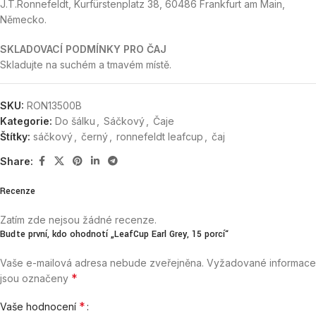
J.T.Ronnefeldt, Kurfürstenplatz 38, 60486 Frankfurt am Main,
Německo.
SKLADOVACÍ PODMÍNKY PRO ČAJ
Skladujte na suchém a tmavém místě.
SKU:
RON13500B
Kategorie:
Do šálku
,
Sáčkový
,
Čaje
Štítky:
sáčkový
,
černý
,
ronnefeldt leafcup
,
čaj
Share:
Recenze
Zatím zde nejsou žádné recenze.
Buďte první, kdo ohodnotí „LeafCup Earl Grey, 15 porcí“
Vaše e-mailová adresa nebude zveřejněna.
Vyžadované informace
*
jsou označeny
*
Vaše hodnocení