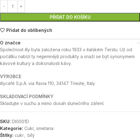
PŘIDAT DO KOŠÍKU
Přidat do oblíbených
O značce
Společnost illy byla založena roku 1933 v italském Terstu. Už od
počátku nabízí ty nejjemnější produkty a snaží se být synonymem
kávové kultury a dokonalosti kávy.
VÝROBCE
illycafé S.p.A. via flavia 110, 34147 Trieste, Italy
SKLADOVACÍ PODMÍNKY
Skladujte v suchu a mimo dosah slunečního záření.
SKU:
DI0001D
Kategorie:
Cukr, smetana
Štítky:
cukr
,
bílý