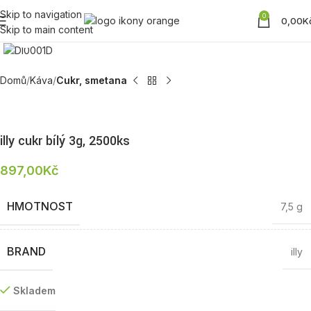
Skip to navigation
0
0,00
K
Skip to main content
Zobrazit produktovou fotku
Domů
Káva
Cukr, smetana
illy cukr bílý 3g, 2500ks
897,00
Kč
HMOTNOST
7,5 g
BRAND
illy
Skladem