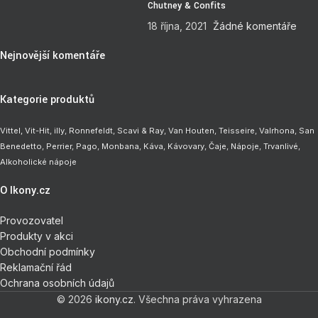
Chutney & Confits
18 října, 2021
Žádné komentáře
Nejnovější komentáře
Kategorie produktů
Vittel,
Vit-Hit
,
illy
,
Ronnefeldt
,
Scavi & Ray
,
Van Houten
,
Teisseire
,
Valrhona
,
San
Benedetto
,
Perrier
,
Pago
,
Monbana
,
Káva
,
Kávovary
,
Čaje
,
Nápoje
,
Trvanlivé
,
Alkoholické nápoje
O Ikony.cz
Provozovatel
Produkty v akci
Obchodní podmínky
Reklamační řád
Ochrana osobních údajů
© 2026
ikony.cz
. Všechna práva vyhrazena