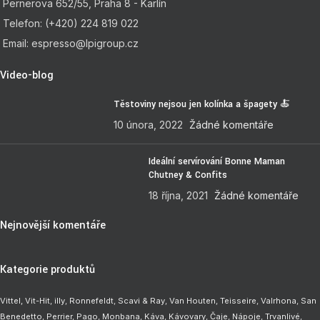
Pernerova 652/55, Praha 8 - Karlín
Telefon: (+420) 224 819 022
Email: espresso@lpigroup.cz
Video-blog
Těstoviny nejsou jen kolínka a špagety 🍝
10 února, 2022
Žádné komentáře
Ideální servírování Bonne Maman
Chutney & Confits
18 října, 2021
Žádné komentáře
Nejnovější komentáře
Kategorie produktů
Vittel,
Vit-Hit
,
illy
,
Ronnefeldt
,
Scavi & Ray
,
Van Houten
,
Teisseire
,
Valrhona
,
San
Benedetto
,
Perrier
,
Pago
,
Monbana
,
Káva
,
Kávovary
,
Čaje
,
Nápoje
,
Trvanlivé
,