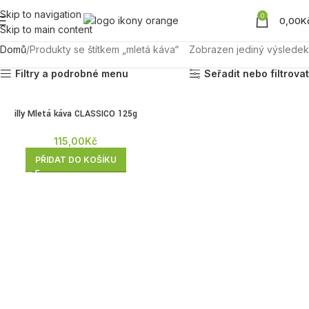
Skip to navigation
0
0,00
K
Skip to main content
Domů
Produkty se štítkem „mletá káva“
Zobrazen jediný výsledek
Filtry a podrobné menu
Seřadit nebo filtrovat
illy Mletá káva CLASSICO 125g
115,00
Kč
PŘIDAT DO KOŠÍKU