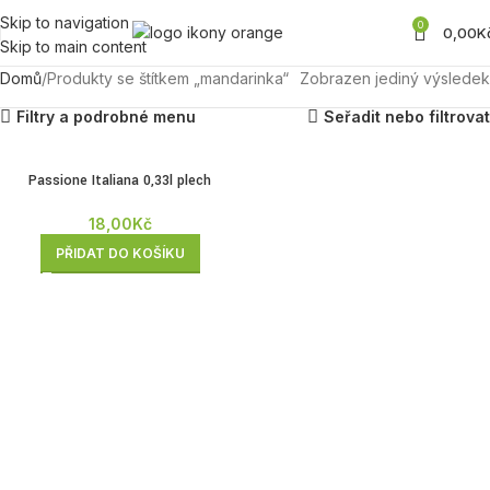
Skip to navigation
0
0,00
K
Skip to main content
Domů
Produkty se štítkem „mandarinka“
Zobrazen jediný výsledek
Filtry a podrobné menu
Seřadit nebo filtrovat
Passione Italiana 0,33l plech
Pomeranč
18,00
Kč
PŘIDAT DO KOŠÍKU