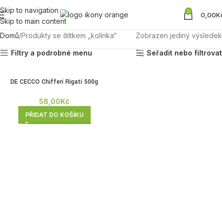
Skip to navigation
0
0,00
K
Skip to main content
Domů
Produkty se štítkem „kolínka“
Zobrazen jediný výsledek
Filtry a podrobné menu
Seřadit nebo filtrovat
DE CECCO Chifferi Rigati 500g
(kolínka)
58,00
Kč
PŘIDAT DO KOŠÍKU