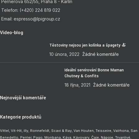
Pernerova 652/55, Praha 8 - Karlín
Telefon: (+420) 224 819 022
Email: espresso@lpigroup.cz
Video-blog
Těstoviny nejsou jen kolínka a špagety 🍝
10 února, 2022
Žádné komentáře
Ideální servírování Bonne Maman
Chutney & Confits
18 října, 2021
Žádné komentáře
Nejnovější komentáře
Kategorie produktů
Vittel,
Vit-Hit
,
illy
,
Ronnefeldt
,
Scavi & Ray
,
Van Houten
,
Teisseire
,
Valrhona
,
San
Benedetto
,
Perrier
,
Pago
,
Monbana
,
Káva
,
Kávovary
,
Čaje
,
Nápoje
,
Trvanlivé
,