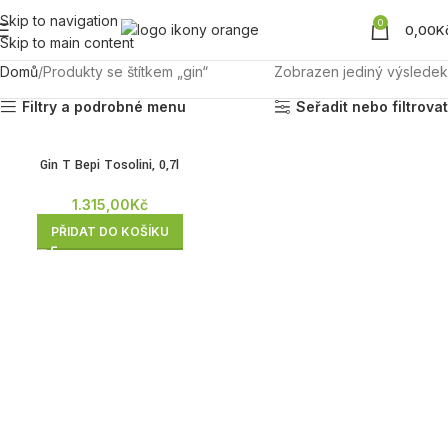
Skip to navigation
0
0,00
K
Skip to main content
Domů
Produkty se štítkem „gin“
Zobrazen jediný výsledek
Filtry a podrobné menu
Seřadit nebo filtrovat
Gin T Bepi Tosolini, 0,7l
1.315,00
Kč
PŘIDAT DO KOŠÍKU